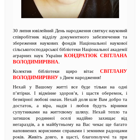
30 липня ювілейний День народження святкує науковий
співробітник відділу документного забезпечення та
збереження наукових фондів Національної наукової
сільськогосподарської бібліотеки Національної академії
КОНДРАТЮК СВІТЛАНА
аграрних наук України
ВОЛОДИМИРІВНА
.
СВІТЛАНУ
Колектив бібліотеки щиро вітає
ВОЛОДИМИРІВНУ
з Днем народження!
Нехай у Вашому житті все буде тільки на одні
п’ятірки. І відмінне здоров’я, і щастя оберемок, і
безмірної любові океан. Нехай доля шле Вам добро та
достаток, а віра, надія і любов будуть вірними
супутниками на життєвому шляху. Нехай тепло та
затишок родинної оселі надійно захищає від
негараздів, а в майбутньому на Вас чекає ще багато
наповнених корисними справами і земними радощами
років. Живіть довго, в щасті, благополуччі та при