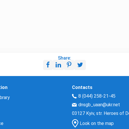
Share:
tion
Contacts
8 (044) 258-21-45
brary
dnsgb_uaan@ukr.net
03127 Kyiv, str. Heroes of 
ce
Look on the map