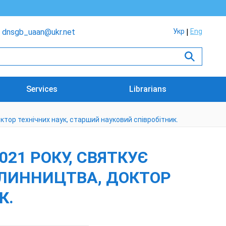
dnsgb_uaan@ukr.net
Укр
Eng
Services
Librarians
октор технічних наук, старший науковий співробітник.
021 РОКУ, СВЯТКУЄ
СЛИННИЦТВА, ДОКТОР
К.