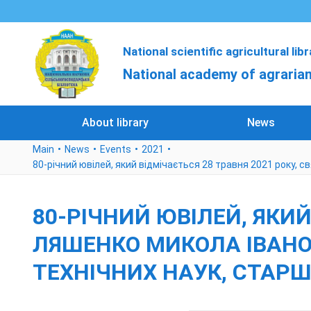
National scientific agricultural lib
National academy of agrarian
About library
News
Main
News
Events
2021
80-річний ювілей, який відмічається 28 травня 2021 року, с
80-РІЧНИЙ ЮВІЛЕЙ, ЯКИЙ
ЛЯШЕНКО МИКОЛА ІВАНО
ТЕХНІЧНИХ НАУК, СТАРШ