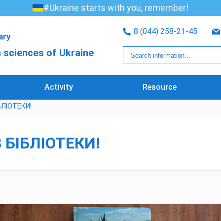
#Ukraine starts with you, remember!
8 (044) 258-21-45
rary
 sciences of Ukraine
Activity
Resource
БЛІОТЕКИ!
 БІБЛІОТЕКИ!