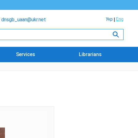
dnsgb_uaan@ukr.net
Укр
Eng
Services
Librarians