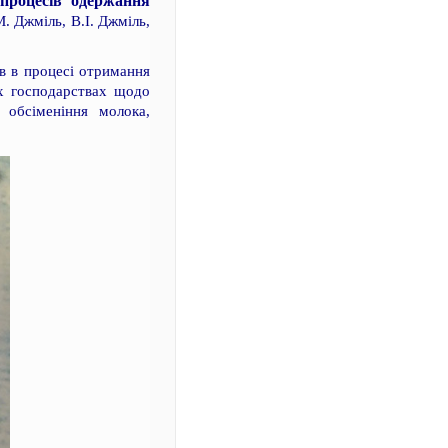
 процесів одержання
. Джміль, В.І. Джміль,
ів в процесі отримання
их господарствах щодо
 обсіменіння молока,