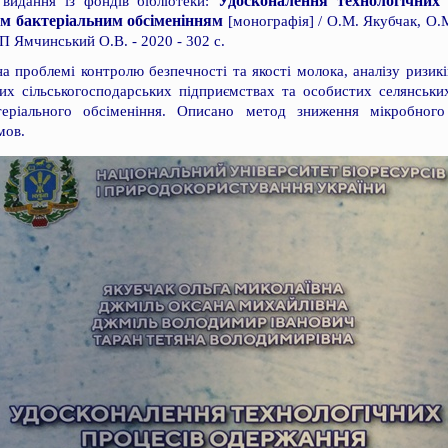
Удосконалення технологічних
 видання із фондів бібліотеки:
им бактеріальним обсіменінням
[монографія] / О.М. Якубчак, О.М
П Ямчинський О.В. - 2020 - 302 с.
 проблемі контролю безпечності та якості молока, аналізу ризик
х сільськогосподарських підприємствах та особистих селянськ
теріального обсіменіння. Описано метод зниження мікробного
мов.