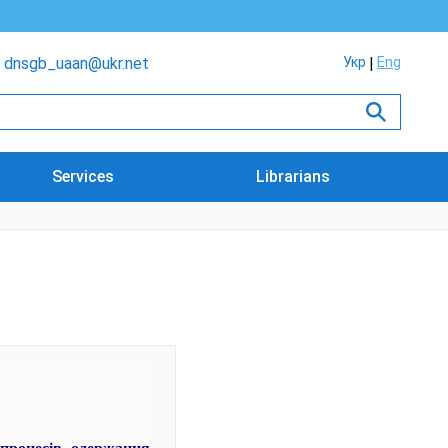
dnsgb_uaan@ukr.net
Укр
Eng
Services
Librarians