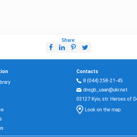
Share:
tion
Contacts
8 (044) 258-21-45
brary
dnsgb_uaan@ukr.net
03127 Kyiv, str. Heroes of 
ce
Look on the map
s
ns