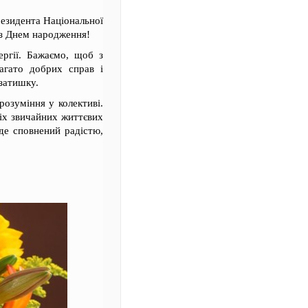
резидента Національної
з Днем народження!
ергії. Бажаємо, щоб з
агато добрих справ і
 затишку.
розуміння у колективі.
сіх звичайних життєвих
де сповнений радістю,