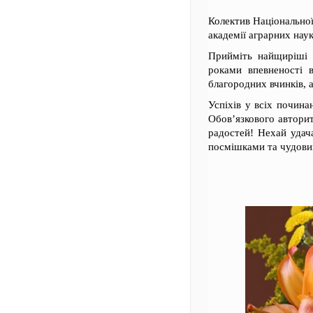
Колектив Національної
академії аграрних нау
Прийміть найщиріші п
роками впевненості 
благородних вчинків, 
Успіхів у всіх почина
Обов’язкового авторит
радостей! Нехай удач
посмішками та чудови