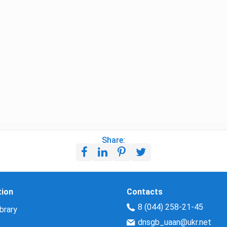
Share:
tion
Contacts
8 (044) 258-21-45
brary
dnsgb_uaan@ukr.net