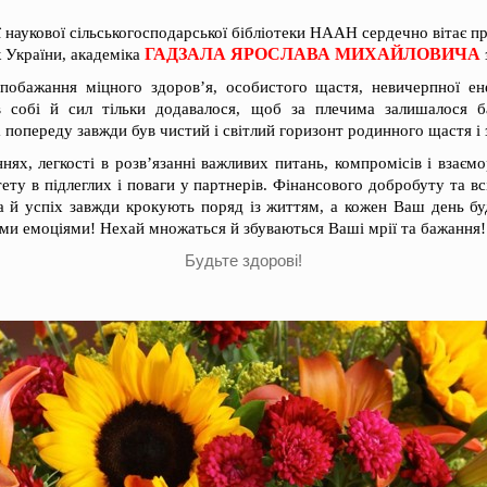
 наукової сільськогосподарської бібліотеки НААН сердечно вітає п
ГАДЗАЛА ЯРОСЛАВА МИХАЙЛОВИЧА
к України, академіка
обажання міцного здоров’я, особистого щастя, невичерпної ен
в собі й сил тільки додавалося, щоб за плечима залишалося б
а попереду завжди був чистий і світлий горизонт родинного щастя і
ннях, легкості в розв’язанні важливих питань, компромісів і взаємо
ету в підлеглих і поваги у партнерів. Фінансового добробуту та в
а й успіх завжди крокують поряд із життям, а кожен Ваш день бу
ми емоціями! Нехай множаться й збуваються Ваші мрії та бажання!
Будьте здорові!