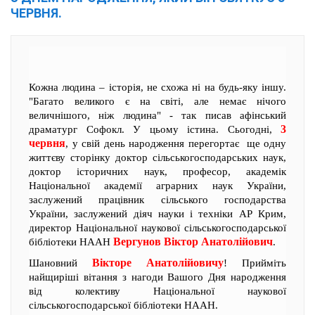
ЧЕРВНЯ.
Кожна людина – історія, не схожа ні на будь-яку іншу.
"Багато великого є на світі, але немає нічого
величнішого, ніж людина" - так писав афінський
3
драматург Софокл. У цьому істина. Сьогодні,
червня
, у свій день народження перегортає ще одну
життєву сторінку доктор сільськогосподарських наук,
доктор історичних наук, професор, академік
Національної академії аграрних наук України,
заслужений працівник сільського господарства
України, заслужений діяч науки і техніки АР Крим,
директор Національної наукової сільськогосподарської
Вергунов Віктор Анатолійович
бібліотеки НААН
.
Вікторе Анатолійовичу
Шановний
! Прийміть
найщиріші вітання з нагоди Вашого Дня народження
від колективу Національної наукової
сільськогосподарської бібліотеки НААН.