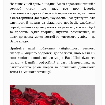
Не лише у цей день, а щодня, Ви як справжній вчений з
великої літери, що знає все про історію
сільськогосподарської науки й науки загалом, керівник
з багаторічним досвідом, науковець - заслуговуєте слів
вдячності й поваги за відданість професії, улюбленій
справі, умінню зорієнтуватися на реалізацію нових ідей
та проєктів! Адже творити, шукати, розвиватися, як
шлях до нових можливостей та життєвого успіху – це
Ваше кредо.
Прийміть наші побажання найціннішого земного
скарбу – міцного здоров’я, добре жити, щоб мали Ви
кого любити і щоб любили міцно Вас! Щоб було все
гаразд у Вашій професійній справі. Невичерпних на
багато-багато років енергії та оптимізму, душевного
тепла і сімейного затишку!