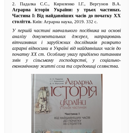
2. Падалка С.С., Кириленко І.Г., Вергунов В.А.
Аграрна історія України: у трьох частинах.
Частина І: Від найдавніших часів до початку ХХ
століття.
Київ: Аграрна наука, 2019. 332 с.
У першій частині навчального посібника на основі
аналізу документальних джерел, напрацювань
вітчизняних і зарубіжних дослідників розкрито
аграрні відносини в Україні від найдавніших часів до
початку ХХ ст. Особливу увагу приділено питанням
змін у сільському господарстві, у соціально-
економічному житті села та середовищі селянства.