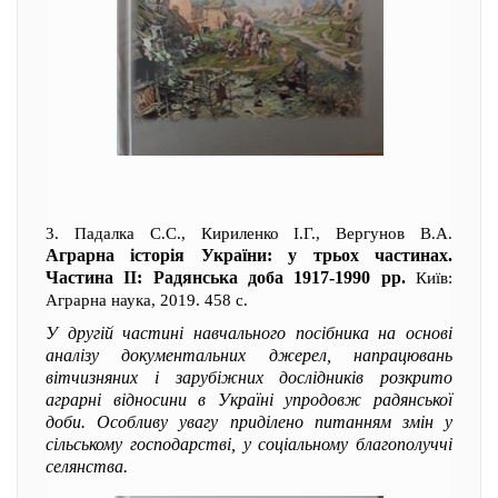
3. Падалка С.С., Кириленко І.Г., Вергунов В.А.
Аграрна історія України: у трьох частинах.
Частина ІІ: Радянська доба 1917-1990 рр.
Київ:
Аграрна наука, 2019. 458 с.
У другій частині навчального посібника на основі
аналізу документальних джерел, напрацювань
вітчизняних і зарубіжних дослідників розкрито
аграрні відносини в Україні упродовж радянської
доби. Особливу увагу приділено питанням змін у
сільському господарстві, у соціальному благополуччі
селянства.