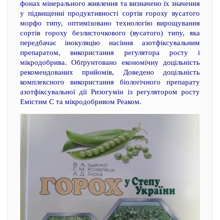
фонах мінерального живлення та визначено їх значення
у підвищенні продуктивності сортів гороху вусатого
морфо типу, оптимізовано технологію вирощування
сортів гороху безлисточкового (вусатого) типу, яка
передбачає інокуляцію насіння азотфіксувальним
препаратом, використання регулятора росту і
мікродобрива. Обґрунтовано економічну доцільність
рекомендованих прийомів, Доведено доцільність
комплексного використання біологічного препарату
азотфіксувальної дії Ризогумін із регулятором росту
Емістим С та мікродобривом Реаком.