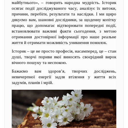
майбутнього», – говорить народна мудрість. Історик
осягає події досліджуваного часу, аналізує їх витоки,
причини, перебіги, результати та наслідки. І ми щиро
дякуємо вам, шановні дослідники, за щоденну копітку
працю, що допомагає відтворювати попередні події,
встановлювати важливі факти сьогодення, з метою
отримання достовірної інформації про наше реальне
життя й отримати можливість уникнення помилок.
Історик – це не просто професія, насамперед, це – стан
душі, творчі пориви якої виносять своєрідний вирок
вічного пошуку та неспокою.
Бажаємо вам здоров’я, творчих досліджень,
невичерпної енергії задля втілення у життя всіх
задумів, планів і мрій.