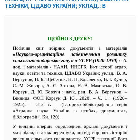
ТЕХНІКИ, ЦДАВО УКРАЇНИ; УКЛАД.: В
ЩОЙНО З ДРУКУ!
Побачив світ збірник документів і матеріалів
«Науково-організаційне забезпечення розвитку
сільськогосподарської галузі в УСРР (1920-1930)
: зб.
док. і матеріалів / НААН, ННСГБ, Ін-т історії аграр.
науки, освіти та техніки, ЦДАВО України; уклад.: В. А.
Вергунов, Н. Б. Щебетюк, Н. П. Коваленко, В. І. Кучер,
С. М. Живора, А. С. Зотова, Н. В. Маковська, О. В.
Корзун, Д. Ю. Корзун ; наук, ред. В. А. Вергунов. –
Вінниця: ФОП Корзун Д. Ю., 2020. – Ч. 1 : (1920–
1925). – 312 с. – (Історико-бібліографічна серія
«Аграрна наука України в особах, документах,
бібліографії». Кн. 120).
У виданні вперше оприлюднені архівні документи і
матеріали, а також передруки, що відтворюють історію
ведення сільського господарства УСРР з позиції його