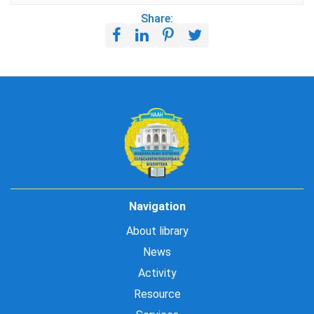
Share:
Navigation
About library
News
Activity
Resource