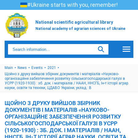
#Ukraine starts with you, remember!
National scientific agricultural library
National academy of agrarian sciences of Ukraine
Main
News
Events
2021
Щойно з друку вийшов збірник документів і матеріалів «Науково-
організаційне забезпечення розвитку сільськогосподарської галузі в
УСРР (1920-1930) : зб. док. і матеріалів / НААН, ННСГБ, Ін-т історії аграр.
науки, освіти та техніки, ЦДАВО України; уклад.: В
ЩОЙНО З ДРУКУ ВИЙШОВ ЗБІРНИК
ДОКУМЕНТІВ І МАТЕРІАЛІВ «НАУКОВО-
ОРГАНІЗАЦІЙНЕ ЗАБЕЗПЕЧЕННЯ РОЗВИТКУ
СІЛЬСЬКОГОСПОДАРСЬКОЇ ГАЛУЗІ В УСРР
(1920-1930) : ЗБ. ДОК. І МАТЕРІАЛІВ / НААН,
ННСГБ, ІН-Т ІСТОРІЇ АГРАР. НАУКИ, ОСВІТИ ТА