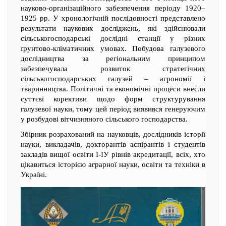
науково-організаційного забезпечення періоду 1920–
1925 рр. У хронологічній послідовності представлено
результати наукових досліджень, які здійснювали
сільськогосподарські дослідні станції у різних
ґрунтово-кліматичних умовах. Побудова галузевого
дослідництва за регіональним принципом
забезпечувала розвиток стратегічних
сільськогосподарських галузей – агрономії і
тваринництва. Політичні та економічні процеси внесли
суттєві корективи щодо форм структурування
галузевої науки, тому цей період виявився генеруючим
у розбудові вітчизняного сільського господарства.
Збірник розрахований на науковців, дослідників історії
науки, викладачів, докторантів аспірантів і студентів
закладів вищої освіти І-ІУ рівнів акредитації, всіх, хто
цікавиться історією аграрної науки, освіти та техніки в
Україні.