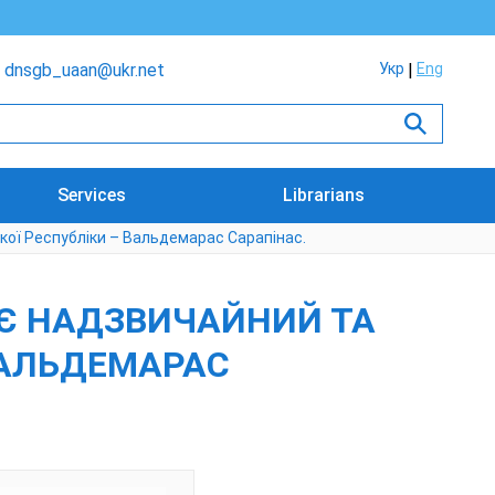
dnsgb_uaan@ukr.net
Укр
Eng
Services
Librarians
кої Республіки – Вальдемарас Сарапінас.
АЄ НАДЗВИЧАЙНИЙ ТА
ВАЛЬДЕМАРАС