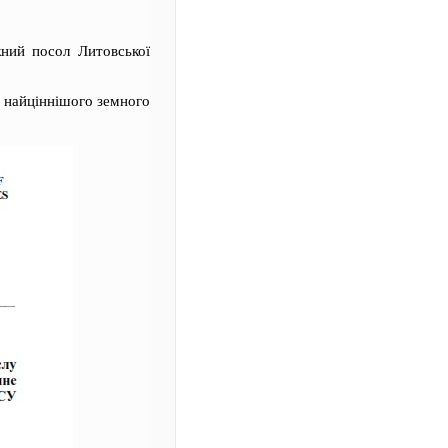
ний посол Литовської
я найціннішого земного