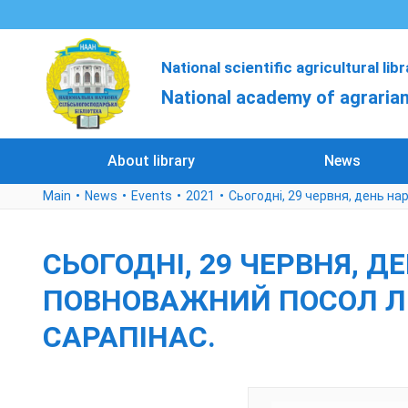
National scientific agricultural lib
National academy of agrarian
About library
News
Main
News
Events
2021
Сьогодні, 29 червня, день н
СЬОГОДНІ, 29 ЧЕРВНЯ,
ПОВНОВАЖНИЙ ПОСОЛ ЛИ
САРАПІНАС.