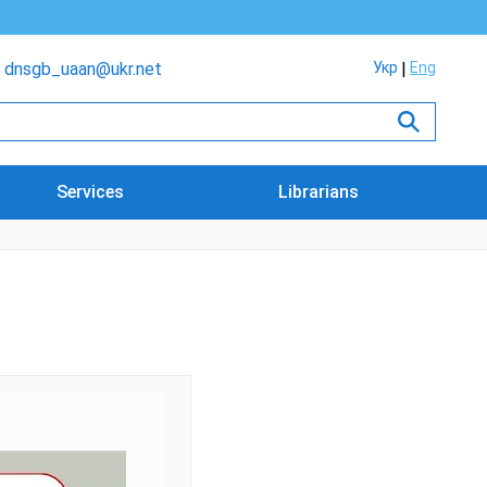
dnsgb_uaan@ukr.net
Укр
Eng
Services
Librarians