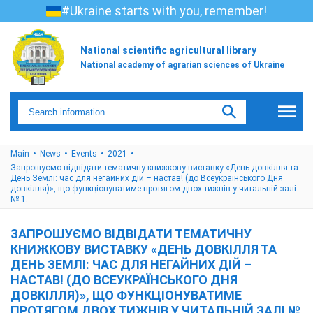
#Ukraine starts with you, remember!
National scientific agricultural library
National academy of agrarian sciences of Ukraine
Main
News
Events
2021
Запрошуємо відвідати тематичну книжкову виставку «День довкілля та
День Землі: час для негайних дій – настав! (до Всеукраїнського Дня
довкілля)», що функціонуватиме протягом двох тижнів у читальній залі
№ 1.
ЗАПРОШУЄМО ВІДВІДАТИ ТЕМАТИЧНУ
КНИЖКОВУ ВИСТАВКУ «ДЕНЬ ДОВКІЛЛЯ ТА
ДЕНЬ ЗЕМЛІ: ЧАС ДЛЯ НЕГАЙНИХ ДІЙ –
НАСТАВ! (ДО ВСЕУКРАЇНСЬКОГО ДНЯ
ДОВКІЛЛЯ)», ЩО ФУНКЦІОНУВАТИМЕ
ПРОТЯГОМ ДВОХ ТИЖНІВ У ЧИТАЛЬНІЙ ЗАЛІ №