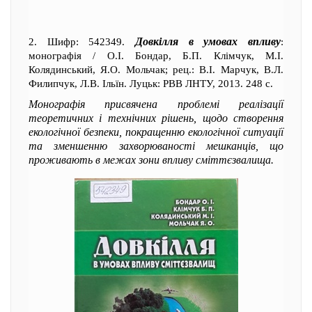
Довкілля в умовах впливу
2. Шифр: 542349.
:
монографія / О.І. Бондар, Б.П. Клімчук, М.І.
Колядинський, Я.О. Мольчак; рец.: В.І. Марчук, В.Л.
Филипчук, Л.В. Ільїн. Луцьк: РВВ ЛНТУ, 2013. 248 с.
Монографія присвячена проблемі реалізації
теоретичних і технічних рішень, щодо створення
екологічної безпеки, покращенню екологічної ситуації
та зменшенню захворюваності мешканців, що
проживають в межах зони впливу сміттєзвалища.