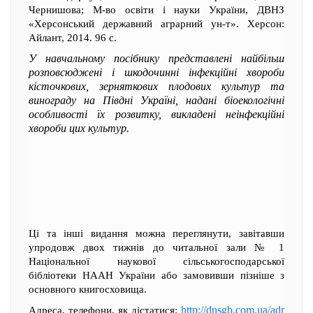
Чернишова; М-во освіти і науки України, ДВНЗ
«Херсонський державний аграрний ун-т». Херсон:
Айлант, 2014. 96 с.
У навчальному посібнику представлені найбільш
розповсюджені і шкодочинні інфекційні хвороби
кісточкових, зерняткових плодових культур та
винограду на Півдні Україні, надані біоекологічні
особливості їх розвитку, викладені неінфекційні
хвороби цих культур.
Ці та інші видання можна переглянути, завітавши
упродовж двох тижнів до читальної зали № 1
Національної наукової сільськогосподарської
бібліотеки НААН України або замовивши пізніше з
основного книгосховища.
http://dnsgb.com.ua/adr
Адреса, телефони, як дістатися: