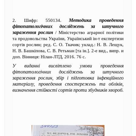
Методика проведення
2. Шифр: 550134.
фітопатологічних досліджень за штучного
зараження рослин
/ Міністерство аграрної політики
та продовольства України, Український ін-т експертизи
сортів рослин; ред. С. О. Ткачик; уклад.: Н. В. Лещук,
Н. В. Башкіпова, С. В. Ретьман [та ін.]. 2-е вид., випр. и
доп. Вінниця: Нілан-ЛТД, 2016. 76 с.
У виданні висвітлено умови проведення
фітопатологічних досліджень за штучного
зараження рослин, збір і підготовка інфекційного
матеріалу, проведення спостережень та обліків,
визначення стійкості сортів проти збудників хвороб.