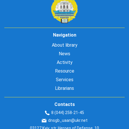
Navigation
About library
News
Activity
Resource
Services
Librarians
Contacts
8 (044) 258-21-45
dnsgb_uaan@ukr.net
03127 Kyiv, str. Heroes of Defense, 10