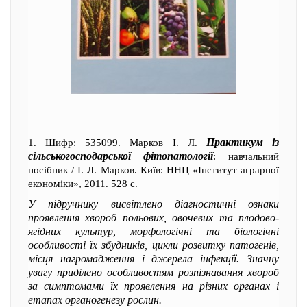
Практикум із
1. Шифр: 535099. Марков І. Л.
сільськогосподарської фітопатології
: навчальний
посібник / І. Л. Марков. Київ: ННЦ «Інститут аграрної
економіки», 2011. 528 с.
У підручнику висвітлено діагностичні ознаки
проявлення хвороб польових, овочевих та плодово-
ягідних культур, морфологічні та біологічні
особливості їх збудників, цикли розвитку патогенів,
місця нагромадження і джерела інфекції. Значну
увагу приділено особливостям розпізнавання хвороб
за симптомами їх проявлення на різних органах і
етапах органогенезу рослин.