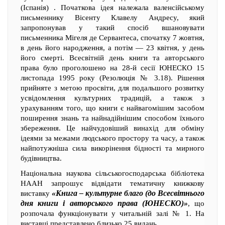
(Іспанія) . Початкова ідея належала валенсійському
письменнику Вісенту Клавелу Андресу, який
запропонував у такий спосіб вшановувати
письменника Мігеля де Сервантеса, спочатку 7 жовтня,
в день його народження, а потім — 23 квітня, у день
його смерті. Всесвітній день книги та авторського
права було проголошено на 28-й сесії ЮНЕСКО 15
листопада 1995 року (Резолюція № 3.18). Рішення
прийняте з метою просвіти, для подальшого розвитку
усвідомлення культурних традицій, а також з
урахуванням того, що книги є найвагомішим засобом
поширення знань та найнадійнішим способом їхнього
збереження. Це найчудовіший винахід для обміну
ідеями за межами людського простору та часу, а також
найпотужніша сила викорінення бідності та мирного
будівництва.
Національна наукова сільськогосподарська бібліотека
НААН запрошує відвідати тематичну книжкову
«Книга – культурне благо (до Всесвітнього
виставку
дня книги і авторського права (ЮНЕСКО)»
, що
розпочала функціонувати у читальній залі № 1. На
виставці представлено близько 25 видань.