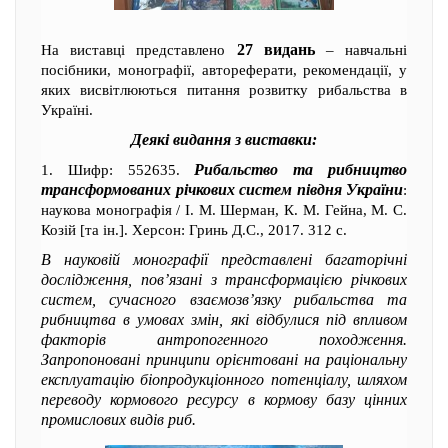
27 видань
На виставці представлено
– навчальні
посібники, монографії, автореферати, рекомендації, у
яких висвітлюються питання розвитку рибальства в
Україні.
Деякі видання з виставки:
Рибальство та рибництво
1. Шифр: 552635.
трансформованих річкових систем півдня України
:
наукова монографія / І. М. Шерман, К. М. Гейна, М. С.
Козій [та ін.]. Херсон: Гринь Д.С., 2017. 312 с.
В науковій монографії представлені багаторічні
дослідження, пов’язані з трансформацією річкових
систем, сучасного взаємозв’язку рибальства та
рибництва в умовах змін, які відбулися під впливом
факторів антропогенного походження.
Запропоновані принципи орієнтовані на раціональну
експлуатацію біопродукціонного потенціалу, шляхом
переводу кормового ресурсу в кормову базу цінних
промислових видів риб.