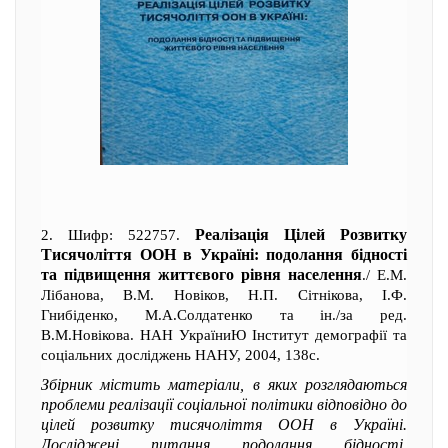
Реалізація Цілей Розвитку
2. Шифр: 522757.
Тисячоліття ООН в Україні: подолання бідності
та підвищення життєвого рівня населення
./ Е.М.
Лібанова, В.М. Новіков, Н.П. Сітнікова, І.Ф.
Гнибіденко, М.А.Солдатенко та ін./за ред.
В.М.Новікова. НАН УкраїниЮ Інститут демографії та
соціальних досліджень НАНУ, 2004, 138с.
Збірник містить матеріали, в яких розглядаються
проблеми реалізації соціальної політики відповідно до
цілей розвитку тисячоліття ООН в Україні.
Досліджені питання подолання бідності,