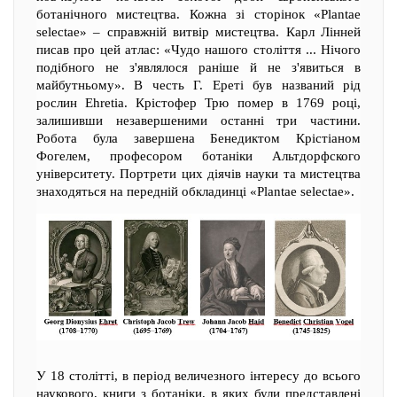
ботанічного мистецтва. Кожна зі сторінок «Plantae
selectae» – справжній витвір мистецтва. Карл Лінней
писав про цей атлас: «Чудо нашого століття ... Нічого
подібного не з'являлося раніше й не з'явиться в
майбутньому». В честь Г. Ереті був названий рід
рослин Ehretia. Крістофер Трю помер в 1769 році,
залишивши незавершеними останні три частини.
Робота була завершена Бенедиктом Крістіаном
Фогелем, професором ботаніки Альтдорфского
університету. Портрети цих діячів науки та мистецтва
знаходяться на передній обкладинці «Plantae selectae».
У 18 столітті, в період величезного інтересу до всього
наукового, книги з ботаніки, в яких були представлені