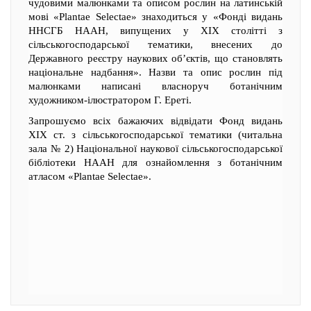
чудовими малюнками та описом рослин на латинській
мові «Plantae Selectae» знаходиться у «Фонді видань
ННСГБ НААН, випущених у XIX столітті з
сільськогосподарської тематики, внесених до
Державного реєстру наукових об’єктів, що становлять
національне надбання». Назви та опис рослин під
малюнками написані власноруч ботанічним
художником-ілюстратором Г. Ереті.
Запрошуємо всіх бажаючих відвідати Фонд видань
XIX ст. з сільськогосподарської тематики (читальна
зала № 2) Національної наукової сільськогосподарської
бібліотеки НААН для ознайомлення з ботанічним
атласом «Plantae Selectae».