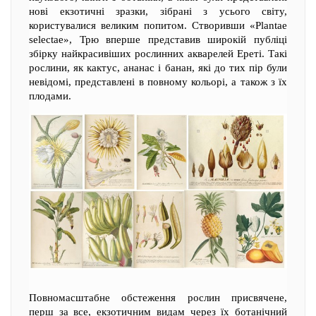
нові екзотичні зразки, зібрані з усього світу,
користувалися великим попитом. Створивши «Plantae
selectae», Трю вперше представив широкій публіці
збірку найкрасивіших рослинних акварелей Ереті. Такі
рослини, як кактус, ананас і банан, які до тих пір були
невідомі, представлені в повному кольорі, а також з їх
плодами.
Повномасштабне обстеження рослин присвячене,
перш за все, екзотичним видам через їх ботанічний