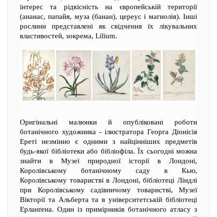
інтерес та рідкісність на європейській території
(ананас, папайя, муза (банан), цереус і магнолія). Інші
рослини представлені як свідчення їх лікувальних
властивостей, зокрема, Lilium.
Оригінальні малюнки й опубліковані роботи
ботанічного художника - ілюстратора Георга Діонісія
Ереті незмінно є одними з найцінніших предметів
будь-якої бібліотеки або бібліофіла. Їх сьогодні можна
знайти в Музеї природної історії в Лондоні,
Королівському ботанічному саду в Кью,
Королівському товаристві в Лондоні, бібліотеці Ліндлі
при Королівському садівничому товаристві, Музеї
Вікторії та Альберта та в університетській бібліотеці
Ерланґена. Один із примірників ботанічного атласу з