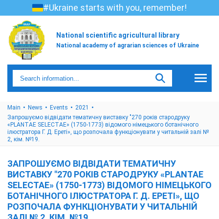
#Ukraine starts with you, remember!
National scientific agricultural library
National academy of agrarian sciences of Ukraine
Main
News
Events
2021
Запрошуємо відвідати тематичну виставку "270 років стародруку
«PLANTAE SELECTAE» (1750-1773) відомого німецького ботанічного
ілюстратора Г. Д. Ереті», що розпочала функціонувати у читальній залі №
2, кім. №19.
ЗАПРОШУЄМО ВІДВІДАТИ ТЕМАТИЧНУ
ВИСТАВКУ "270 РОКІВ СТАРОДРУКУ «PLANTAE
SELECTAE» (1750-1773) ВІДОМОГО НІМЕЦЬКОГО
БОТАНІЧНОГО ІЛЮСТРАТОРА Г. Д. ЕРЕТІ», ЩО
РОЗПОЧАЛА ФУНКЦІОНУВАТИ У ЧИТАЛЬНІЙ
ЗАЛІ № 2, КІМ. №19.