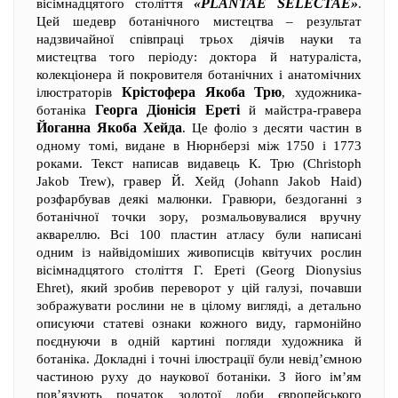
«PLANTAE SELECTAE»
вісімнадцятого століття
.
Цей шедевр ботанічного мистецтва – результат
надзвичайної співпраці трьох діячів науки та
мистецтва того періоду: доктора й натураліста,
колекціонера й покровителя ботанічних і анатомічних
Крістофера Якоба Трю
ілюстраторів
, художника-
Георга Діонісія Ереті
ботаніка
й майстра-гравера
Йоганна Якоба Хейда
. Це фоліо з десяти частин в
одному томі, видане в Нюрнберзі між 1750 і 1773
роками. Текст написав видавець К. Трю (Christoph
Jakob Trew), гравер Й. Хейд (Johann Jakob Haid)
розфарбував деякі малюнки. Гравюри, бездоганні з
ботанічної точки зору, розмальовувалися вручну
аквареллю. Всі 100 пластин атласу були написані
одним із найвідоміших живописців квітучих рослин
вісімнадцятого століття Г. Ереті (Georg Dionysius
Ehret), який зробив переворот у цій галузі, почавши
зображувати рослини не в цілому вигляді, а детально
описуючи статеві ознаки кожного виду, гармонійно
поєднуючи в одній картині погляди художника й
ботаніка. Докладні і точні ілюстрації були невід’ємною
частиною руху до наукової ботаніки. З його ім’ям
пов’язують початок золотої доби європейського