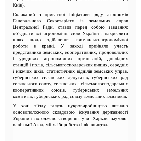
Київ).
Скликаний з приватної ініціативи ряду агрономів
Генерального Секретаріату із земельних справ
Центральної Ради, ставив перед собою завдання:
об’єднати всі агрономічні сили України і накреслити
шлях щодо здійснення громадсько-агрономічної
роботи в країні. У заході прийняли участь
представники земських, кооперативних, продовольчих
і урядових агрономічних організацій, дослідних
станцій і полів, сільськогосподарських вищих, середніх
і нижчих шкіл, статистичних відділів земських управ,
губернських селянських депутатів, губернських рад
селянського союзу, селянських і сільськогосподарських
кооперативних союзів, губернських земельних
комітетів, губернських рад союзу земельних власників.
У ході з’їзду галузь цукровиробництво визнано
основоположною складовою існування державності
України і погоджено створення у м. Харкові науково-
освітньої Академії хліборобства і лісівництва.