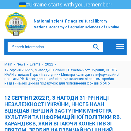
#Ukraine starts with you, remember!
National scientific agricultural library
National academy of agrarian sciences of Ukraine
Main
News
Events
2022
12 серпня 2022 р., з нагоди 31-річниці Незалежності України, ННСГБ
НААН відвідав Перший заступник Міністра культури та інформаційної
політики Р.В. Карандєєв, який вітаючи колектив зі святом, зробив
надзвичайно цінний подарунок для поповнення фондів бібліо
12 СЕРПНЯ 2022 Р., З НАГОДИ 31-РІЧНИЦІ
НЕЗАЛЕЖНОСТІ УКРАЇНИ, ННСГБ НААН
ВІДВІДАВ ПЕРШИЙ ЗАСТУПНИК МІНІСТРА
КУЛЬТУРИ ТА ІНФОРМАЦІЙНОЇ ПОЛІТИКИ Р.В.
КАРАНДЄЄВ, ЯКИЙ ВІТАЮЧИ КОЛЕКТИВ ЗІ
СВЯТОМ, ЗРОБИВ НАДЗВИЧАЙНО ЦІННИЙ