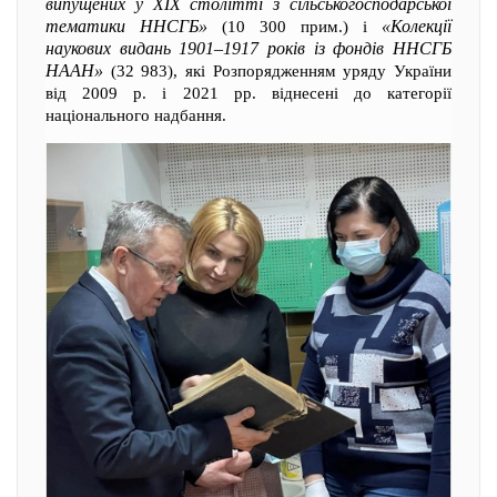
випущених у XIX столітті з сільськогосподарської
тематики ННСГБ»
«Колекції
(10 300 прим.) і
наукових видань 1901–1917 років із фондів ННСГБ
НААН»
(32 983), які Розпорядженням уряду України
від 2009 р. і 2021 рр. віднесені до категорії
національного надбання.