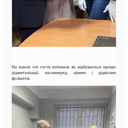
На власні очі гостя побачила як відбувається процес
діджиталізації, насамперед, цінних і рідкісних
фоліантів.