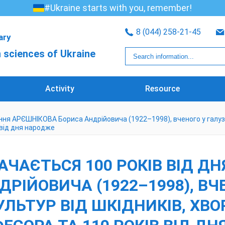
#Ukraine starts with you, remember!
8 (044) 258-21-45
rary
 sciences of Ukraine
Activity
Resource
ння АРЄШНІКОВА Бориса Андрійовича (1922–1998), вченого у галузі
в від дня народже
ЗНАЧАЄТЬСЯ 100 РОКІВ ВІД 
РІЙОВИЧА (1922–1998), ВЧЕ
ЬТУР ВІД ШКІДНИКІВ, ХВОР