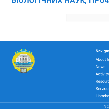
БІОЛОГІЧНИХ НАУК, ПРО
Naviga
About li
News
Activity
Resour
Service
Libraria
© 2