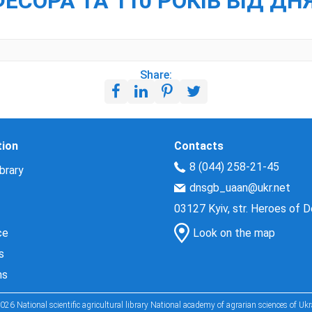
ФЕСОРА ТА 110 РОКІВ ВІД Д
Share:
tion
Contacts
8 (044) 258-21-45
brary
dnsgb_uaan@ukr.net
03127 Kyiv, str. Heroes of 
ce
Look on the map
s
ns
026 National scientific agricultural library National academy of agrarian sciences of Ukr