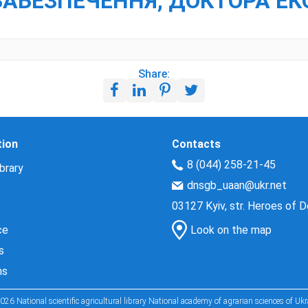
ЗАБЕЗПЕЧЕННЯ, ДОКТОРА ЕК
Share:
tion
Contacts
8 (044) 258-21-45
brary
dnsgb_uaan@ukr.net
03127 Kyiv, str. Heroes of 
ce
Look on the map
s
ns
026 National scientific agricultural library National academy of agrarian sciences of Ukr