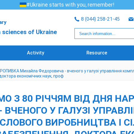
#Ukraine starts with you, remember!
8 (044) 258-21-45
rary
 sciences of Ukraine
Activity
Resource
я КРОПИВКА Михайла Федоровича - вченого у галузі управління ко
 доктора економічних наук, проф
АЄМО З 80 РІЧЧЯМ ВІД ДНЯ 
 ВЧЕНОГО У ГАЛУЗІ УПРАВ
ЛОВОГО ВИРОБНИЦТВА І СІ