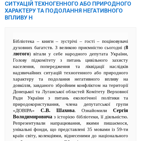
СИТУАЦІЙ ТЕХНОГЕННОГО АБО ПРИРОДНОГО
ХАРАКТЕРУ ТА ПОДОЛАННЯ НЕГАТИВНОГО
ВПЛИВУ Н
Бібліотека – книги – зустрічі – гості – поціновувачі
8
духовних багатств. З великою приємністю сьогодні (
лютого
) вітали у себе народного депутата України,
Голову підкомітету з питань цивільного захисту
населення, попередження та ліквідації наслідків
надзвичайних ситуацій техногенного або природного
характеру та подолання негативного впливу на
довкілля, завданого збройним конфліктом на території
Донецької та Луганської областей Комітету Верховної
Ради України з питань екологічної політики та
природокористування, члена депутатської групи
С.В. Шахова
Сергія
«ДОВІРА»
. Ознайомили
Володимировича
з історією бібліотеки, її діяльністю.
Репрезентували напрацювання, якими пишаємося,
унікальні фонди, що представлені 35 мовами із 59-ти
країн світу, колекціями, віднесеними до національного