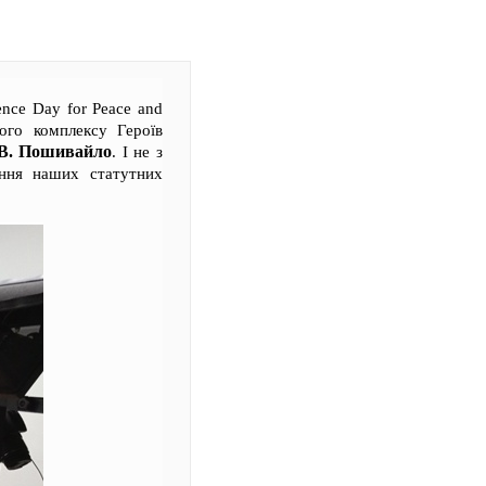
ence Day for Peace and
ного комплексу Героїв
.В. Пошивайло
. І не з
ання наших статутних