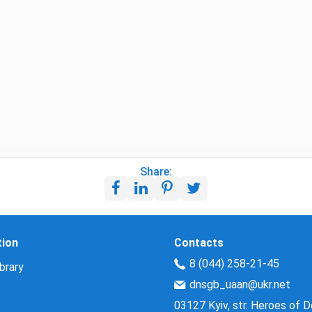
Share:
tion
Contacts
8 (044) 258-21-45
brary
dnsgb_uaan@ukr.net
03127 Kyiv, str. Heroes of 