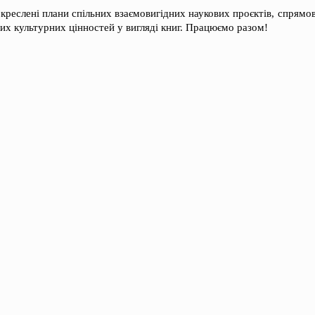
 окреслені плани спільних взаємовигідних наукових проєктів, спрямо
х культурних цінностей у вигляді книг. Працюємо разом!