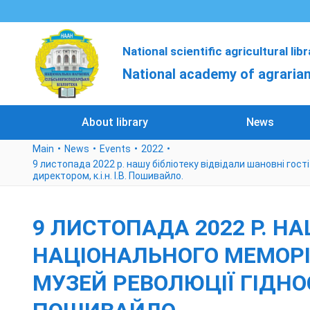
National scientific agricultural lib
National academy of agrarian
About library
News
Main
News
Events
2022
9 листопада 2022 р. нашу бібліотеку відвідали шановні гост
директором, к.і.н. І.В. Пошивайло.
9 ЛИСТОПАДА 2022 Р. НА
НАЦІОНАЛЬНОГО МЕМОРІА
МУЗЕЙ РЕВОЛЮЦІЇ ГІДНОСТ