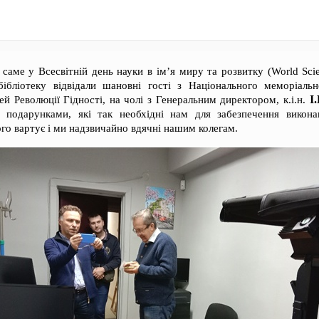
, саме у Всесвітній день науки в ім’я миру та розвитку (World Sci
ібліотеку відвідали шановні гості з Національного меморіаль
І
й Революції Гідності, на чолі з Генеральним директором, к.і.н.
 подарунками, які так необхідні нам для забезпечення викон
ого вартує і ми надзвичайно вдячні нашим колегам.