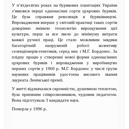
У п’ятдесятих роках на бурякових плантаціях України
з’явилися перші однонасінні сорти цукрових буряків.
Це була справжня революція в буряківництві.
Впровадження вперше у світовій практиці таких сортів
докорінно змінило технологію вирощування цієї
культури, перш за все звело до мінімуму витрати
важкої ручної праці. Це стало можливим завдяки
багаторічній напруженій роботі колективу
селекціонерів-генетиків, серед них і М.Г. Бордонос. За
плідну працю у створенні нової форми однонасінних
цукрових буряків і впровадження у виробництво
перших сортів у 1960 р. М.Г. Бордонос у числі групи
наукових працівників удостоєна високого звання
лауреата Ленінської премії.
У житті відзначалася скромністю, душевною теплотою,
була приємним співрозмовником, чудовим педагогом.
Вона підготувала 3 кандидати наук.
Померла у 1996 р.