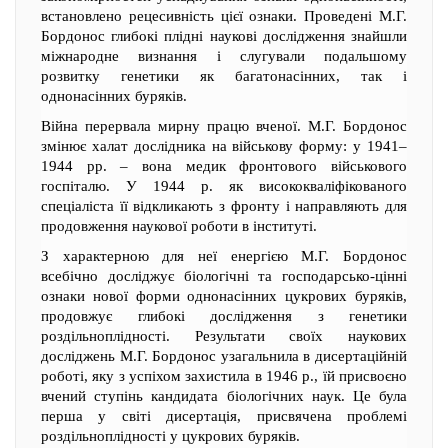
встановлено рецесивність цієї ознаки. Проведені М.Г.
Бордонос глибокі плідні наукові дослідження знайшли
міжнародне визнання і слугували подальшому
розвитку генетики як багатонасінних, так і
однонасінних буряків.
Війна перервала мирну працю вченої. М.Г. Бордонос
змінює халат дослідника на військову форму: у 1941–
1944 рр. – вона медик фронтового військового
госпіталю. У 1944 р. як висококваліфікованого
спеціаліста її відкликають з фронту і направляють для
продовження наукової роботи в інституті.
З характерною для неї енергією М.Г. Бордонос
всебічно досліджує біологічні та господарсько-цінні
ознаки нової форми однонасінних цукрових буряків,
продовжує глибокі дослідження з генетики
роздільноплідності. Результати своїх наукових
досліджень М.Г. Бордонос узагальнила в дисертаційній
роботі, яку з успіхом захистила в 1946 р., їй присвоєно
вчений ступінь кандидата біологічних наук. Це була
перша у світі дисертація, присвячена проблемі
роздільноплідності у цукрових буряків.