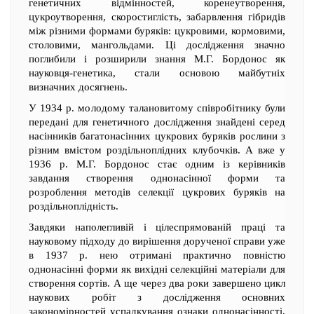
генетичних відмінностей, коренеутворення,
цукроутворення, скоростиглість, забарвлення гібридів
між різними формами буряків: цукровими, кормовими,
столовими, мангольдами. Ці дослідження значно
поглибили і розширили знання М.Г. Бордонос як
науковця-генетика, стали основою майбутніх
визначних досягнень.
У 1934 р. молодому талановитому співробітнику були
передані для генетичного дослідження знайдені серед
насінників багатонасінних цукрових буряків рослини з
різним вмістом роздільноплідних клубочків. А вже у
1936 р. М.Г. Бордонос стає одним із керівників
завдання створення однонасінної форми та
розроблення методів селекції цукрових буряків на
роздільноплідність.
Завдяки наполегливій і цілеспрямованій праці та
науковому підходу до вирішення дорученої справи уже
в 1937 р. нею отримані практично повністю
однонасінні форми як вихідні селекційні матеріали для
створення сортів. А ще через два роки завершено цикл
наукових робіт з дослідження основних
закономірностей успадкування ознаки однонасінності,