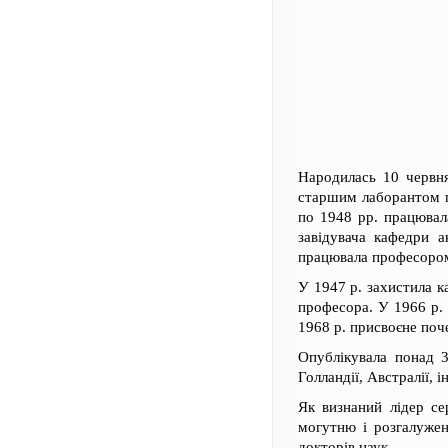
Народилась 10 червня
старшим лаборантом п
по 1948 рр. працювал
завідувача кафедри а
працювала професором
У 1947 р. захистила к
професора. У 1966 р.
1968 р. присвоєне поч
Опублікувала понад 3
Голландії, Австралії, і
Як визнаний лідер се
могутню і розгалужену
докторів наук.