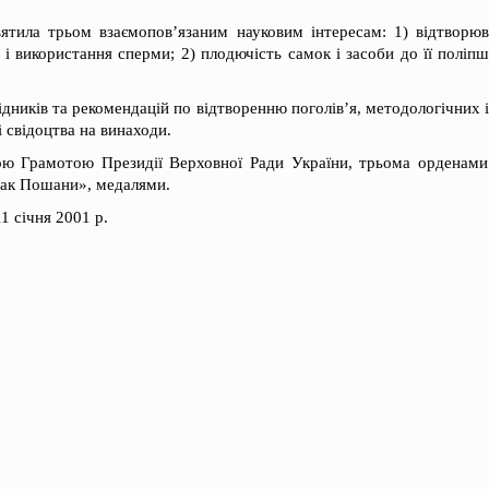
ятила трьом взаємопов’язаним науковим інтересам: 1) відтворюв
 і використання сперми; 2) плодючість самок і засоби до її поліп
ідників та рекомендацій по відтворенню поголів’я, методологічних і
і свідоцтва на винаходи.
ю Грамотою Президії Верховної Ради України, трьома орденами
ак Пошани», медалями.
1 січня 2001 р.