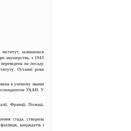
 інститут, залишилася
ри акушерства, з 1943
 переведена на посаду
ституту. Останні роки
джена в ученому званні
ореспондентом УААН. У
лії, Франції, Польщі,
рення стада, створила
фахівців, кандидатів і