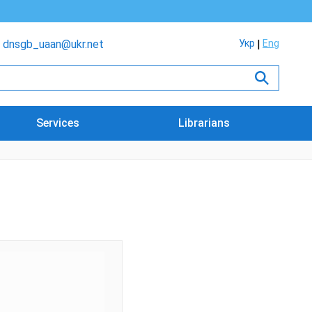
dnsgb_uaan@ukr.net
Укр
Eng
Services
Librarians