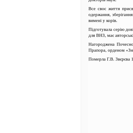
Все своє життя присв
одержання, зберігання
вимені у корів.
Підготувала серію дов
для ВНЗ, має авторськ
Нагороджена Почесно
Прапора, орденом «Зн
Померла Г.В. Звєрєва 1