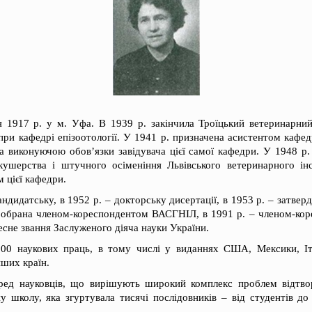
 1917 р. у м. Уфа. В 1939 р. закінчила Троїцький ветеринарний
ри кафедрі епізоотології. У 1941 р. призначена асистентом кафед
а виконуючою обов’язки завідувача цієї самої кафедри. У 1948 р.
кушерства і штучного осіменіння Львівського ветеринарного ін
 цієї кафедри.
андидатську, в 1952 р. – докторську дисертації, в 1953 р. – затвер
 обрана членом-кореспондентом ВАСГНІЛ, в 1991 р. – членом-к
есне звання Заслуженого діяча науки України.
00 наукових праць, в тому числі у виданнях США, Мексики, Іта
нших країн.
ред науковців, що вирішують широкий комплекс проблем відтво
 школу, яка згуртувала тисячі послідовників – від студентів до 