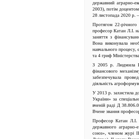
державний аграрно-ек
2003), потім доцентом
28 листопада 2020 р. 
Протягом 22-річного 
професор Катан Л.І. н
заняття з фінансуван
Вона виконувала нео
навчального процесу, 
та 4 гриф Міністерств
З 2005 р. Людмила І
фінансового механізму
забезпечувала прове
діяльність агроформува
У 2013 р. захистила д
України» за спеціальн
вченій раді Д 38.806
Вчене звання професор
Професор Катан Л.І. 
державного аграрно-е
союз», членом журі ІІ