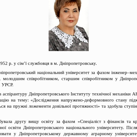
952 р. у сім’ї службовця в м. Дніпропетровську.
Дніпропетровський національний університет за фахом інженер–мех
, молодшим співробітником, старшим співробітником у Дніпропе
Н УРСР.
в аспірантуру Дніпропетровського Інституту технічної механіки 
тацію на тему: «Дослідження напружено-деформовного стану підк
ся на пружні ложементи довільної протяжності» та здобула ступі
увала другу вищу освіту за фахом «Спеціаліст з фінансів та к
ної освіти Дніпропетровського національного університету. Післ
ювати у Дніпропетровському державному аграрному університет