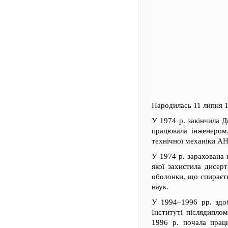
Народилась 11 липня 1
У 1974 р. закінчила 
працювала інженером
технічної механіки А
У 1974 р. зарахована 
якої захистила дисер
оболонки, що спираєть
наук.
У 1994–1996 рр. здоб
Інституті післядиплом
1996 р. почала прац