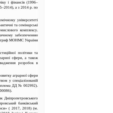
іку і фінансів (1996–
–2014), а з 2014 р. по
омічному університеті
актичні та семінарські
омислового комплексу.
дичному забезпеченню
ють гриф МОНМС України
тиційної політики та
грарної сфери, а також
овадження розробок в
озвитку аграрної сфери
твом у спеціалізованій
диплома ДД № 002992).
00086).
ик Дніпропетровського
провський банківський
нси» ( 2017, 2018) (м.