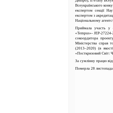
Дніпро), ІІ етапу Всеу
Всеукраїнського конку
експертом секції На
експертом з акредитац
Національному агентств
Приймала участь у с
«Tempus»- JEP-27224-20
сокоордитора проекту
Міністерства справ то
(2013–2020) (в якос
«Посткризовий Світ: Ч
За сумлінну працю від
Померла 28 листопада