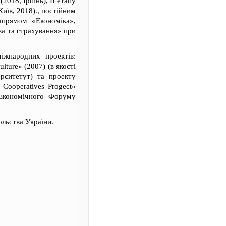
2018, Ірпінь), ІІ етапу
иїв, 2018)., постійним
апрямом «Економіка»,
ва та страхування» при
іжнародних проектів:
lture» (2007) (в якості
ерситетут) та проекту
 Cooperatives Progect»
 Економічного Форуму
ольства України.