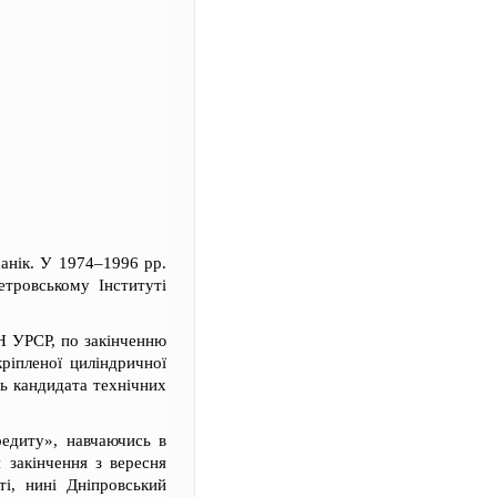
анік. У 1974–1996 рр.
тровському Інституті
АН УРСР, по закінченню
ріпленої циліндричної
нь кандидата технічних
редиту», навчаючись в
я закінчення з вересня
і, нині Дніпровський