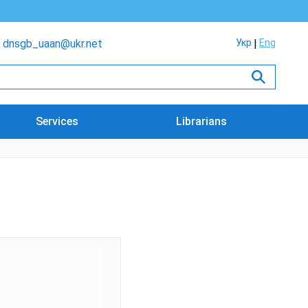
dnsgb_uaan@ukr.net
Укр
Eng
Services
Librarians