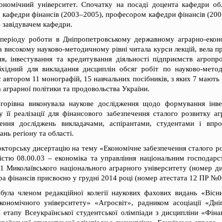
ономічний університет. Спочатку на посаді доцента кафедри обл
 кафедри фінансів (2003–2005), професором кафедри фінансів (2005
– завідувачем кафедри.
періоду роботи в Дніпропетровському державному аграрно-екон
а високому науково-методичному рівні читала курси лекцій, вела пр
ня, інвестування та кредитування діяльності підприємств агропр
бхідний для викладання дисциплін обсяг робіт по науково-мето
є автором 11 монографій, 15 навчальних посібників, з яких 7 ма
а аграрної політики та продовольства України.
горівна виконувала наукове дослідження щодо формування інвес
 її реалізації для фінансового забезпечення сталого розвитку а
дення досліджень викладачами, аспірантами, студентами і впр
нь регіону та області.
окторську дисертацію на тему «Економічне забезпечення сталого р
істю 08.00.03 – економіка та управління національним господарс
.01 Миколаївського національного аграрного університету (номер 
а фінансів присвоєно у грудні 2014 році (номер атестата 12 ПР №0
була членом редакційної колегії наукових фахових видань «Вісн
кономічного університету» «Агросвіт», радником асоціації «Дні
 етапу Всеукраїнської студентської олімпіади з дисципліни «Фіна