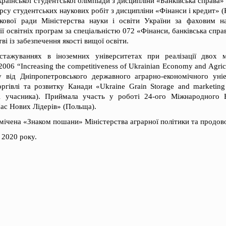
країнської студентської олімпіади з дисципліни «Банківська справа» (
рсу студентських наукових робіт з дисципліни «Фінанси і кредит» (К
укової ради Міністерства науки і освіти України за фаховим н
ії освітніх програм за спеціальністю 072 «Фінанси, банківська спра
і із забезпечення якості вищої освіти.
тажуваннях в іноземних університетах при реалізації двох м
06 “Increasing the competitiveness of Ukrainian Economy and Agricu
 від Дніпропетровського державного аграрно-економічного уні
ргівлі та розвитку Канади «Ukraine Grain Storage and marketing
ті учасника). Приймала участь у роботі 24-ого Міжнародного
ас Нових Лідерів» (Польща).
мічена «Знаком пошани» Міністерства аграрної політики та продов
 2020 року.