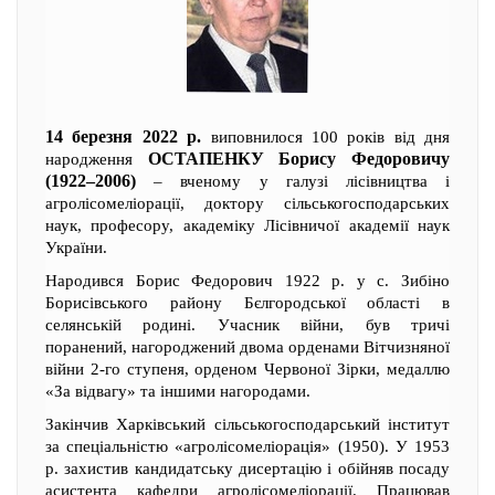
14 березня 2022 р.
виповнилося 100 років від дня
ОСТАПЕНКУ Борису Федоровичу
народження
(1922–2006)
– вченому у галузі лісівництва і
агролісомеліорації, доктору сільськогосподарських
наук, професору, академіку Лісівничої академії наук
України.
Народився Борис Федорович 1922 р. у с. Зибіно
Борисівського району Бєлгородської області в
селянській родині. Учасник війни, був тричі
поранений, нагороджений двома орденами Вітчизняної
війни 2-го ступеня, орденом Червоної Зірки, медаллю
«За відвагу» та іншими нагородами.
Закінчив Харківський сільськогосподарський інститут
за спеціальністю «агролісомеліорація» (1950). У 1953
р. захистив кандидатську дисертацію і обійняв посаду
асистента кафедри агролісомеліорації. Працював