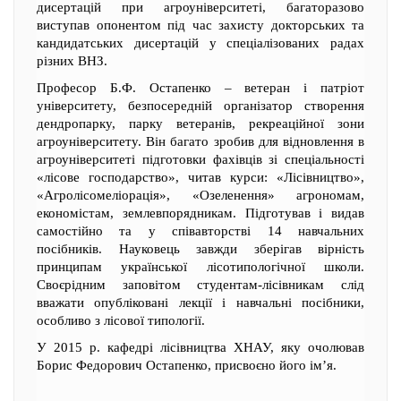
дисертацій при агроуніверситеті, багаторазово
виступав опонентом під час захисту докторських та
кандидатських дисертацій у спеціалізованих радах
різних ВНЗ.
Професор Б.Ф. Остапенко – ветеран і патріот
університету, безпосередній організатор створення
дендропарку, парку ветеранів, рекреаційної зони
агроуніверситету. Він багато зробив для відновлення в
агроуніверситеті підготовки фахівців зі спеціальності
«лісове господарство», читав курси: «Лісівництво»,
«Агролісомеліорація», «Озеленення» агрономам,
економістам, землевпорядникам. Підготував і видав
самостійно та у співавторстві 14 навчальних
посібників. Науковець завжди зберігав вірність
принципам української лісотипологічної школи.
Своєрідним заповітом студентам-лісівникам слід
вважати опубліковані лекції і навчальні посібники,
особливо з лісової типології.
У 2015 р. кафедрі лісівництва ХНАУ, яку очолював
Борис Федорович Остапенко, присвоєно його ім’я.