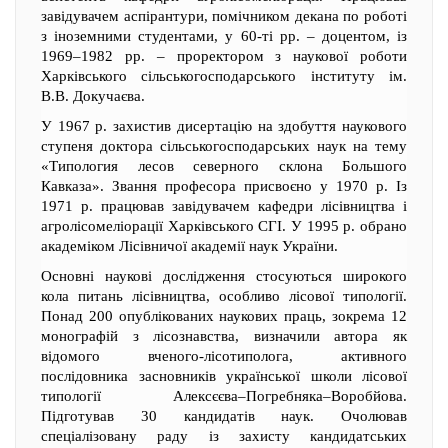
завідувачем аспірантури, помічником декана по роботі
з іноземними студентами, у 60-ті рр. – доцентом, із
1969–1982 рр. – проректором з наукової роботи
Харківського сільськогосподарського інституту ім.
В.В. Докучаєва.
У 1967 р. захистив дисертацію на здобуття наукового
ступеня доктора сільськогосподарських наук на тему
«Типология лесов северного склона Большого
Кавказа». Звання професора присвоєно у 1970 р. Із
1971 р. працював завідувачем кафедри лісівництва і
агролісомеліорації Харківського СГІ. У 1995 р. обрано
академіком Лісівничої академії наук України.
Основні наукові дослідження стосуються широкого
кола питань лісівництва, особливо лісової типології.
Понад 200 опублікованих наукових праць, зокрема 12
монографій з лісознавства, визначили автора як
відомого вченого-лісотиполога, активного
послідовника засновників української школи лісової
типології Алексєєва–Погребняка–Воробйова.
Підготував 30 кандидатів наук. Очолював
спеціалізовану раду із захисту кандидатських