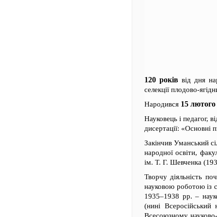
120 років
від дня н
селекції плодово-ягід
15 лютого 
Народився
Науковець і педагог, в
дисертації: «Основні п
Закінчив Уманський сі
народної освіти, факу
ім. Т. Г. Шевченка (193
Творчу діяльність поч
науковою роботою із с
1935–1938 рр. – наук
(нині Всеросійський 
Всесоюзному науково-д