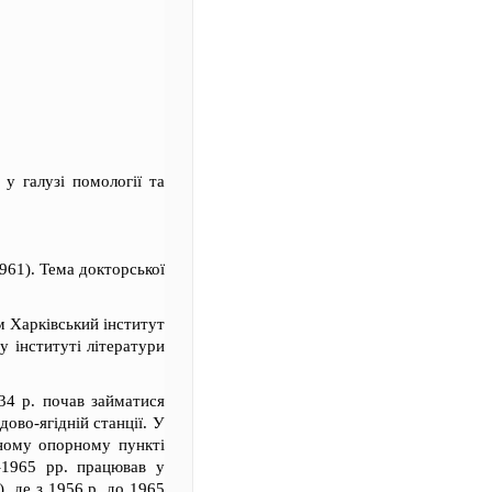
у галузі помології та
1961). Тема докторської
м Харківський інститут
у інституті літератури
934 р. почав займатися
ово-ягідній станції. У
дному опорному пункті
8–1965 рр. працював у
, де з 1956 р. до 1965