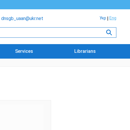
dnsgb_uaan@ukr.net
Укр
Eng
Services
Librarians