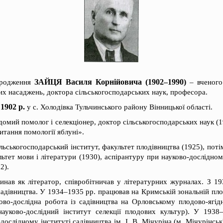
ЗАЙЦЯ Василя Корнійовича (1902–1990)
ародження
– вченого 
них насаджень, доктора сільськогосподарських наук, професора.
1902 р.
у с. Холодівка Тульчинського району Вінницької області.
ідомий помолог і селекціонер, доктор сільськогосподарських наук (
итання помології яблуні».
льськогосподарський інститут, факультет плодівництва (1925), поті
льтет мови і літератури (1930), аспірантуру при науково-дослідном
2).
инав як літератор, співробітничав у літературних журналах. З 1
адівництва. У 1934–1935 рр. працював на Кримській зональній плод
ово-дослідна робота із садівництва на Орловському плодово-ягі
науково-дослідний інститут селекції плодових культур). У 193
ослідному інституті садівництва ім. І. В. Мічуріна (м. Мічурінськ)