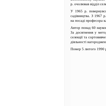
р. очолював відділ селе
У 1965 р. повернувся
садівництва. З 1967 р
на посаді професора 
Автор понад 60 науков
За досягнення у мето
селекції та сортовивч
діяльності нагородже
Помер 5 лютого 1990 р