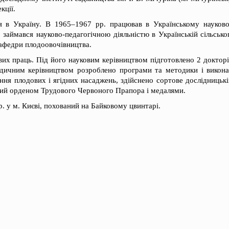
кції.
 в Україну. В 1965–1967 рр. працював в Українському науково
. займався науково-педагогічною діяльністю в Українській сільсько
кафедри плодоовочівництва.
их праць. Під його науковим керівництвом підготовлено 2 докторів
дичним керівництвом розроблено програми та методики і викона
ення плодових і ягідних насаджень, здійснено сортове дослідницькі
ний орденом Трудового Червоного Прапора і медалями.
. у м. Києві, похований на Байковому цвинтарі.