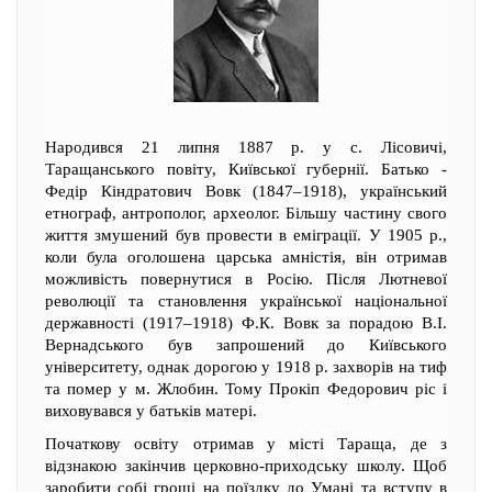
Народився 21 липня 1887 р. у с. Лісовичі,
Таращанського повіту, Київської губернії. Батько -
Федір Кіндратович Вовк (1847–1918), український
етнограф, антрополог, археолог. Більшу частину свого
життя змушений був провести в еміграції. У 1905 р.,
коли була оголошена царська амністія, він отримав
можливість повернутися в Росію. Після Лютневої
революції та становлення української національної
державності (1917–1918) Ф.К. Вовк за порадою В.І.
Вернадського був запрошений до Київського
університету, однак дорогою у 1918 р. захворів на тиф
та помер у м. Жлобин. Тому Прокіп Федорович ріс і
виховувався у батьків матері.
Початкову освіту отримав у місті Тараща, де з
відзнакою закінчив церковно-приходську школу. Щоб
заробити собі гроші на поїздку до Умані та вступу в