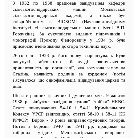
З 1932 по 1938 працював завідувачем кафедри
сільськогосподарських машин Московської
сільськогосподарської академії, а також був
співробітником в ВІСХОМі (Науково-дослідному
інституті сільськогосподарських машин імені В.П.
Горячкіна). За сукупністю виданих підручників і
монографій Прокопу Федоровичу у 1934 р. було
присвоєно вчене звання доктора технічних наук.
26-го січня 1938 р. його знову заарештували. Були
висунуті абсолютно безглузді звинувачення:
приналежність до організації, яка готувала замах на
Сталіна, наявність родичів за кордоном (потім
з'ясувалося, що однофамільці), відвідування церкви та
інші.
Після страшних фізичних і душевних мук, 9 жовтня
1938 р. відбулося засідання судової "трійки" НКВС.
Статті звинувачення 54-10 і 54-11 Кримінального
Кодексу УРСР (відповідно, статті 58-10 і 58-11 КК
РРФСР). Вирок - 8 років виправно-трудових таборів.
Потім з березня 1940 по 1941 рр. працював на
табірних угіддях Медвежогірського виправно-