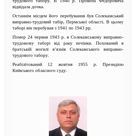
трудового табору. В 1940 р. Прокопа Федоровича
відвідала дочка.
Останнім місцем його перебування був Солекамський
виправно-трудовий табір, Пермської області. В цьому
таборі він перебував з 1941 по 1943 рр.
Помер 24 червня 1943 р. в Солекамському виправно-
трудовому таборі від раку печінки. Похований в
братській могилі в’язнів Солекамського виправно-
трудового табору.
Реабілітований 12 жовтня 1955 р. Президією
Київського обласного суду.