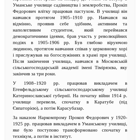
Уманське училище садівництва і землеробства, Прокіп
Федорович влітку працював пастухом. В училищі він
навчався протягом 1905–1910 рр. Навчався на
відмінно, проявив себе здібним, активним та
наполегливим студентом, який переймався
демократичними ідеями, брав участь у революційних
подіях в 1905-1906 рр. Був глибоко віруючою
людиною, протягом навчання співав у церковному хорі
і прислужував на богослужіннях в храмі при училищі.
Після закінчення училища, навчався в Московській
сільськогосподарській академії імені Тімірязєва, яку
закінчив за три роки.
У 1908–1920 рр. працював викладачем в
Егенфельдському сільськогосподарському училищі
Катеринославської губернії. На початку війни 1914 р.
училище перевели, спочатку в Каратубе (під
Євпаторією), а потім Карасубазар.
За наказом Наркомпрому Прокоп Федорович у 1920-
1925 рр. працював викладачем в Уманському училищі,
яке було поступово трансформовано спочатку в
технікум, а потім в інститут.