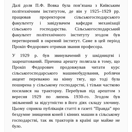
Далі доля П.Ф. Вовка була пов’язана з Київським
політехнічним інститутом, де він у 1925–1929 рр.
працював проректором сільськогосподарського
факультету і завідувачем кафедри механізації
сільського господарства. Сільськогосподарський
факультет політехнічного інституту згодом був
перетворений в окремий інститут. Саме в цей період
Прокіп Федорович отримав звання професора.
У 1929 р. був звинувачений у шкідництві і
заарештований. Причина арешту полягала в тому, що
Прокіп Федорович продовжував читати курс
сільськогосподарського машинобудування, роблячи
акцент переважно на кінну тягу, що тоді була
поширена у сільському господарстві, і тільки частково
посилався на тракторну. Перебував під арештом з
вересня 1929 по липень 1930-го. Згодом був
звільнений за відсутністю в його діях складу злочину.
Цьому сприяла публікація статті в газеті "Правда" про
бездумне знищення коней і кінних машин в сільському
господарстві, так як тракторів в країні ще майже не
було.