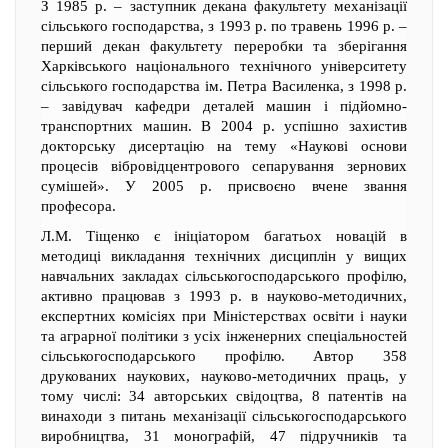
З 1985 р. – заступник декана факультету механізації
сільського господарства, з 1993 р. по травень 1996 р. –
перший декан факультету переробки та зберігання
Харківського національного технічного університету
сільського господарства ім. Петра Василенка, з 1998 р.
– завідувач кафедри деталей машин і підйомно-
транспортних машин. В 2004 р. успішно захистив
докторську дисертацію на тему «Наукові основи
процесів вібровідцентрового сепарування зернових
сумішей». У 2005 р. присвоєно вчене звання
професора.
Л.М. Тіщенко є ініціатором багатьох новацій в
методиці викладання технічних дисциплін у вищих
навчальних закладах сільськогосподарського профілю,
активно працював з 1993 р. в науково-методичних,
експертних комісіях при Міністерствах освіти і науки
та аграрної політики з усіх інженерних спеціальностей
сільськогосподарського профілю. Автор 358
друкованих наукових, науково-методичних праць, у
тому числі: 34 авторських свідоцтва, 8 патентів на
винаходи з питань механізації сільськогосподарського
виробництва, 31 монографій, 47 підручників та