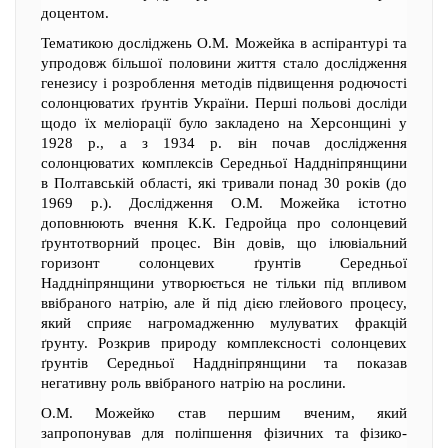
доцентом.
Тематикою досліджень О.М. Можейка в аспірантурі та
упродовж більшої половини життя стало дослідження
генезису і розроблення методів підвищення родючості
солонцюватих ґрунтів України. Перші польові досліди
щодо їх меліорації було закладено на Херсонщині у
1928 р., а з 1934 р. він почав дослідження
солонцюватих комплексів Середньої Наддніпрянщини
в Полтавській області, які тривали понад 30 років (до
1969 р.). Дослідження О.М. Можейка істотно
доповнюють вчення К.К. Гедройца про солонцевий
ґрунтотворний процес. Він довів, що ілювіальний
горизонт солонцевих ґрунтів Середньої
Наддніпрянщини утворюється не тільки під впливом
ввібраного натрію, але й під дією глейового процесу,
який сприяє нагромадженню мулуватих фракцій
ґрунту. Розкрив природу комплексності солонцевих
ґрунтів Середньої Наддніпрянщини та показав
негативну роль ввібраного натрію на рослини.
О.М. Можейко став першим вченим, який
запропонував для поліпшення фізичних та фізико-