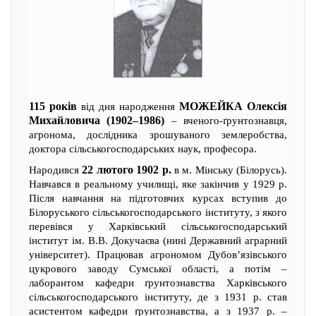
115 років
МОЖЕЙКА Олексія
від дня народження
Михайловича (1902–1986)
– вченого-ґрунтознавця,
агронома, дослідника зрошуваного землеробства,
доктора сільськогосподарських наук, професора.
22 лютого 1902 р.
Народився
в м. Мінську (Білорусь).
Навчався в реальному училищі, яке закінчив у 1929 р.
Після навчання на підготовчих курсах вступив до
Білоруського сільськогосподарського інституту, з якого
перевівся у Харківський сільськогосподарський
інститут ім. В.В. Докучаєва (нині Державний аграрний
університет). Працював агрономом Дубов’язівського
цукрового заводу Сумської області, а потім –
лаборантом кафедри ґрунтознавства Харківського
сільськогосподарського інституту, де з 1931 р. став
асистентом кафедри ґрунтознавства, а з 1937 р. –