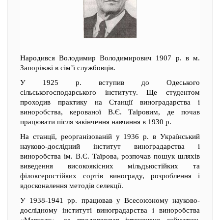
Народився Володимир Володимирович 1907 р. в м.
Запоріжжі в сім’ї службовців.
У 1925 р. вступив до Одеського
сільськогосподарського інституту. Ще студентом
проходив практику на Станції виноградарства і
виноробства, керованої В.Є. Таїровим, де почав
працювати після закінчення навчання в 1930 р.
На станції, реорганізованій у 1936 р. в Український
науково-дослідний інститут виноградарства і
виноробства ім. B.Є. Таїрова, розпочав пошук шляхів
виведення високоякісних мільдьюстійких та
філоксеростійких сортів винограду, розроблення і
вдосконалення методів селекції.
У 1938-1941 рр. працював у Всесоюзному науково-
дослідному інституті виноградарства і виноробства