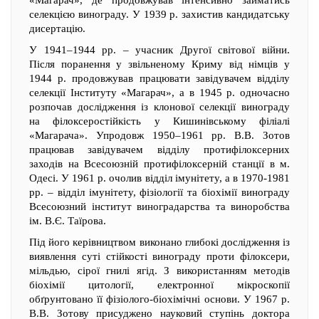
«Магарач», де продовжував інтенсивно займатись
селекцією винограду. У 1939 р. захистив кандидатську
дисертацію.
У 1941–1944 pp. – учасник Другої світової війни.
Після поранення у звільненому Криму від німців у
1944 р. продовжував працювати завідувачем відділу
селекції Інституту «Магарач», а в 1945 р. одночасно
розпочав дослідження із клонової селекції винограду
на філоксеростійкість у Кишинівському філіалі
«Магарача». Упродовж 1950–1961 pp. В.В. Зотов
працював завідувачем відділу протифілоксерних
заходів на Всесоюзній протифілоксерній станції в м.
Одесі. У 1961 р. очолив відділ імунітету, а в 1970-1981
рр. – відділ імунітету, фізіології та біохімії винограду
Всесоюзний інститут виноградарства та виноробства
ім. В.Є. Таїрова.
Під його керівництвом виконано глибокі дослідження із
виявлення суті стійкості винограду проти філоксери,
мільдью, сірої гнилі ягід. З використанням методів
біохімії цитології, електронної мікроскопії
обґрунтовано її фізіолого-біохімічні основи. У 1967 р.
В.В. Зотову присуджено науковий ступінь доктора