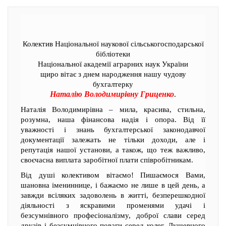
Колектив Національної наукової сільськогосподарської
бібліотеки
Національної академії аграрних наук України
щиро вітає з днем народження нашу чудову
бухгалтерку
Наталію Володимирівну Гриценко
.
Наталія Володимирівна – мила, красива, стильна,
розумна, наша фінансова надія і опора. Від її
уважності і знань бухгалтерської законодавчої
документації залежать не тільки доходи, але і
репутація нашої установи, а також, що теж важливо,
своєчасна виплата заробітної плати співробітникам.
Від душі колективом вітаємо! Пишаємося Вами,
шановна імениннице, і бажаємо не лише в цей день, а
завжди всіляких задоволень в житті, безперешкодної
діяльності з яскравими променями удачі і
безсумнівного професіоналізму, доброї слави серед
друзів і безсумнівного поваги серед колег. Душевного