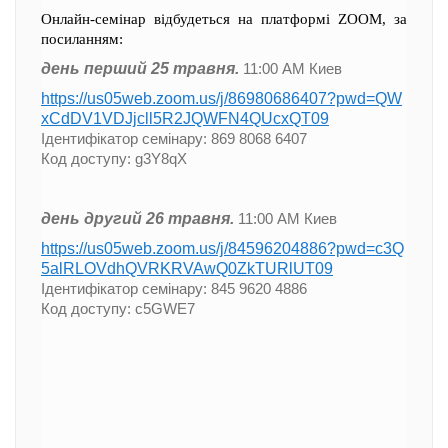
Онлайн-семінар відбудеться на платформі ZOOM, за
посиланням:
день перший 25 травня.
11:00 AM Киев
https://us05web.zoom.us/j/86980686407?pwd=QW
xCdDV1VDJjcll5R2JQWFN4QUcxQT09
Ідентифікатор семінару: 869 8068 6407
Код доступу: g3Y8qX
день другий 26 травня.
11:00 AM Киев
https://us05web.zoom.us/j/84596204886?pwd=c3Q
5alRLOVdhQVRKRVAwQ0ZkTURlUT09
Ідентифікатор семінару: 845 9620 4886
Код доступу: c5GWE7