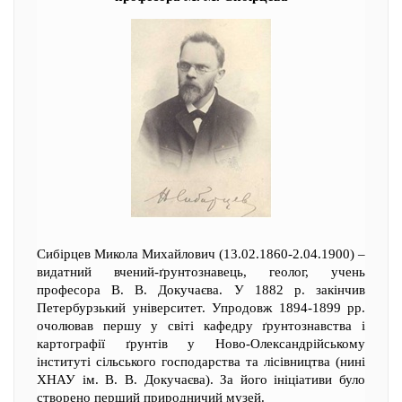
Сибірцев Микола Михайлович (13.02.1860-2.04.1900) –
видатний вчений-ґрунтознавець, геолог, учень
професора В. В. Докучаєва. У 1882 р. закінчив
Петербурзький університет. Упродовж 1894-1899 рр.
очолював першу у світі кафедру ґрунтознавства і
картографії ґрунтів у Ново-Олександрійському
інституті сільського господарства та лісівництва (нині
ХНАУ ім. В. В. Докучаєва). За його ініціативи було
створено перший природничий музей.