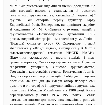
М. М. Сибірцев також відомий як вчений-дослідник, що
вніс вагомий внесок у становлення й розвиток
генетичного ґрунтознавства, класифікації і картографії
ґрунтів. Він створив першу ґрунтову карту
Європейської Росії. Безперечно, найціннішим скарбом
зі спадщини М. М. Сибірцева є рукопис лекцій з
ґрунтознавства «Почвоведение», датований 1897
роком, виданий літографічним способом у м. Любліні
(Польща) слухачем курсу О. Скворцовим і який
зберігається у «Фонді видань, випущених у ХIX ст. з
сільськогосподарської тематики ННСГБ НААН».
Підручник складається з шести відділів і глав:
Ґрунтоутворення, Учення про ґрунт як масу, Ґрунт як
геофізичне утворення, Описове ґрунтознавство,
Географія і картографія ґрунтів, Бонітування ґрунтів.
Над складанням курсу лекцій Сибірцев працював
постійно. За три дні до смерті автор передав свій
рукопис в типографію і підручник вийшов друком вже
після смерті Миколи Михайловича в 1900 році. Книга
перевидавалась у 1909, 1914, 1951 роках і стала
настільною книгою для наступних поколінь агрономів
та ґрунтознавців. У цьому році першому підручнику з