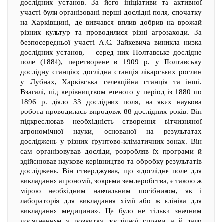
дослідних установ. За його ініціативи та активної
участі були організовані перші дослідні поля, спочатку
на Харківщині, де вивчався вплив добрив на врожай
різних культур та проводилися різні агрозаходи. За
безпосередньої участі А.Є. Зайкевича виникла низка
дослідних установ, – серед них Полтавське дослідне
поле (1884), перетворене в 1909 р. у Полтавську
дослідну станцію; дослідна станція лікарських рослин
у Лубнах, Харківська селекційна станція та інші.
Взагалі, під керівництвом вченого у період із 1880 по
1896 р. діяло 33 дослідних поля, на яких наукова
робота проводилась впродовж 88 дослідних років. Він
підкреслював необхідність створення вітчизняної
агрономічної науки, основаної на результатах
досліджень у різних ґрунтово-кліматичних зонах. Він
сам організовував досліди, розробляв їх програми й
здійснював наукове керівництво та обробку результатів
досліджень. Він стверджував, що «дослідне поле для
викладання агрономії, зокрема землеробства, є такою ж
мірою необхідним навчальним посібником, як і
лабораторія для викладання хімії або ж клініка для
викладання медицини». Це було не тільки значним
досягненням у розвитку дослідної справи, а й дало