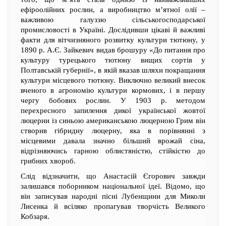
ефіроолійних рослин, а виробництво м’ятної олії –
важливою галуззю сільськогосподарської
промисловості в Україні. Дослідивши цікаві й важливі
факти для вітчизняного розвитку культури тютюну, у
1890 р. А.Є. Зайкевич видав брошуру «До питання про
культуру турецького тютюну вищих сортів у
Полтавській губернії», в якій вказав шляхи покращання
культури місцевого тютюну. Виключно великий внесок
вченого в агрономію культури кормових, і в першу
чергу бобових рослин. У 1903 р. методом
перехресного запилення дикої української жовтої
люцерни із синьою американською люцерною Грим він
створив гібридну люцерну, яка в порівнянні з
місцевими давала значно більший врожай сіна,
відрізняючись гарною облистяністю, стійкістю до
грибних хвороб.
Слід відзначити, що Анастасій Єгорович завжди
залишався поборником національної ідеї. Відомо, що
він записував народні пісні Лубенщини для Миколи
Лисенка й всіляко пропагував творчість Великого
Кобзаря.