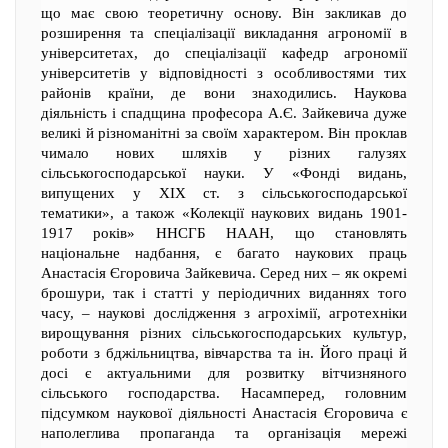
що має свою теоретичну основу. Він закликав до
розширення та спеціалізації викладання агрономії в
університетах, до спеціалізації кафедр агрономії
університетів у відповідності з особливостями тих
районів країни, де вони знаходились. Наукова
діяльність і спадщина професора А.Є. Зайкевича дуже
великі й різноманітні за своїм характером. Він проклав
чимало нових шляхів у різних галузях
сільськогосподарської науки. У «Фонді видань,
випущених у XIX ст. з сільськогосподарської
тематики», а також «Колекції наукових видань 1901-
1917 років» ННСГБ НААН, що становлять
національне надбання, є багато наукових праць
Анастасія Єгоровича Зайкевича. Серед них – як окремі
брошури, так і статті у періодичних виданнях того
часу, – наукові дослідження з агрохімії, агротехніки
вирощування різних сільськогосподарських культур,
роботи з бджільництва, вівчарства та ін. Його праці й
досі є актуальними для розвитку вітчизняного
сільського господарства. Насамперед, головним
підсумком наукової діяльності Анастасія Єгоровича є
наполеглива пропаганда та організація мережі