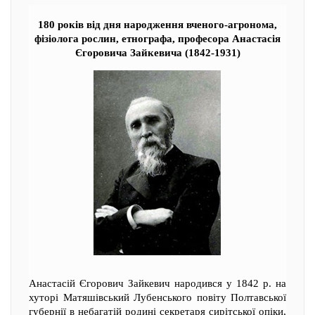
180 років від дня народження вченого-агронома,
фізіолога рослин, етнографа, професора Анастасія
Єгоровича Зайкевича (1842-1931)
Анастасій Єгорович Зайкевич народився у 1842 р. на
хуторі Матяшівський Лубенського повіту Полтавської
губернії в небагатій родині секретаря сирітської опіки,