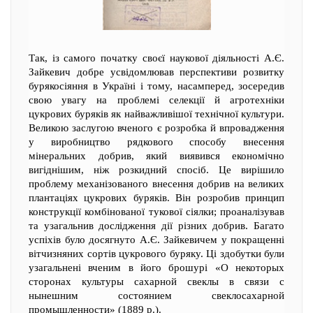
Так, із самого початку своєї наукової діяльності А.Є.
Зайкевич добре усвідомлював перспективи розвитку
бурякосіяння в Україні і тому, насамперед, зосередив
свою увагу на проблемі селекції й агротехніки
цукрових буряків як найважливішої технічної культури.
Великою заслугою вченого є розробка й впровадження
у виробництво рядкового способу внесення
мінеральних добрив, який виявився економічно
вигіднішим, ніж розкидний спосіб. Це вирішило
проблему механізованого внесення добрив на великих
плантаціях цукрових буряків. Він розробив принцип
конструкції комбінованої тукової сіялки; проаналізував
та узагальнив дослідження дії різних добрив. Багато
успіхів було досягнуто А.Є. Зайкевичем у покращенні
вітчизняних сортів цукрового буряку. Ці здобутки були
узагальнені вченим в його брошурі «О некоторых
сторонах культуры сахарной свеклы в связи с
нынешним состоянием свеклосахарной
промышленности» (1889 р.).