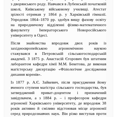
з дворянського роду. Навчався в Лубенській початковій
школі, Київському військовому училищі. Атестат
зрілості отримав у 1864 р. у Харківській гімназії.
Упродовж 1864–1870 рр. здобув вищу фахову освіту
на природничому відділенні фізико-математичного
факультету Імператорського Новоросійського
університету в Одесі.
Після знайомства впродовж двох років із
західноєвропейською агрономічною наукою
стажувався в Петровській сільськогосподарській
академії. З 1875 р. Анастасій Єгорович був штатним
лаборантом кафедри хімії М.М. Бекетова, де виконав
магістерську дисертацію «Фізіологічне дослідження
дихання коренів».
Із 1877 р. А.Є. Зайкевич, після присудження йому
вченого ступеня магістра сільського господарства, був
затверджений приват-доцентом і призначений
завідувачем, а з 1884 р. – і професором кафедри
агрономії Харківського університету, де впродовж 38
років активно й сміливо відстоював місце агрономії
серед природознавчих наук. Він різко виступав проти