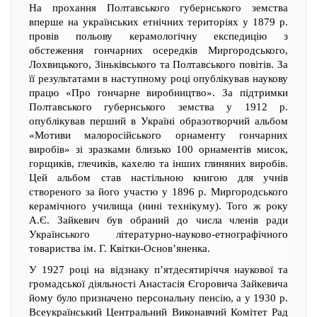
На прохання Полтавського губернського земства
вперше на українських етнічних територіях у 1879 р.
провів польову керамологічну експедицію з
обстеження гончарних осередків Миргородського,
Лохвицького, Зіньківського та Полтавського повітів. За
її результатами в наступному році опублікував наукову
працю «Про гончарне виробництво». За підтримки
Полтавського губернського земства у 1912 р.
опублікував перший в Україні образотворчий альбом
«Мотиви малоросійського орнаменту гончарних
виробів» зі зразками близько 100 орнаментів мисок,
горщиків, глечиків, кахелю та інших глиняних виробів.
Цей альбом став настільною книгою для учнів
створеного за його участю у 1896 р. Миргородського
керамічного училища (нині технікуму). Того ж року
А.Є. Зайкевич був обраний до числа членів ради
Українського літературно-науково-етнографічного
товариства ім. Г. Квітки-Основ’яненка.
У 1927 році на відзнаку п’ятдесятиріччя наукової та
громадської діяльності Анастасія Єгоровича Зайкевича
йому було призначено персональну пенсію, а у 1930 р.
Всеукраїнський Центральний Виконавчий Комітет Рад