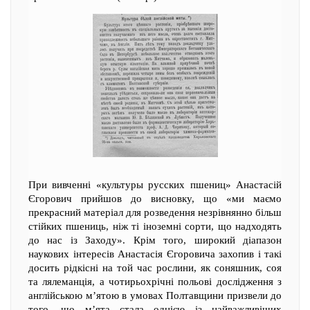
При вивченні «культуры русских пшениц» Анастасій
Єгорович прийшов до висновку, що «ми маємо
прекрасний матеріал для розведення незрівнянно більш
стійких пшениць, ніж ті іноземні сорти, що надходять
до нас із Заходу». Крім того, широкий діапазон
наукових інтересів Анастасія Єгоровича захопив і такі
досить рідкісні на той час рослини, як соняшник, соя
та лялеманція, а чотирьохрічні польові дослідження з
англійською м’ятою в умовах Полтавщини призвели до
того, що м’ята стала однією із найважливіших