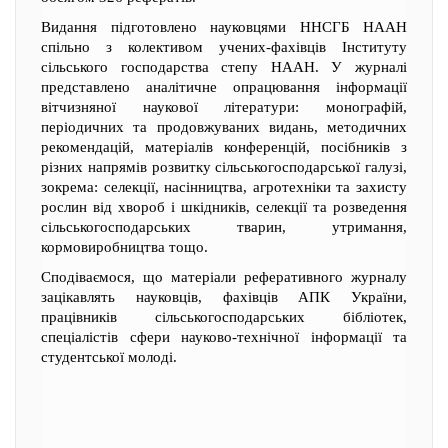
Видання підготовлено науковцями ННСГБ НААН
спільно з колективом учених-фахівців Інституту
сільського господарства степу НААН. У журналі
представлено аналітичне опрацювання інформації
вітчизняної наукової літератури: монографій,
періодичних та продовжуваних видань, методичних
рекомендацій, матеріалів конференцій, посібників з
різних напрямів розвитку сільськогосподарської галузі,
зокрема: селекції, насінництва, агротехніки та захисту
рослин від хвороб і шкідників, селекції та розведення
сільськогосподарських тварин, утримання,
кормовиробництва тощо.
Сподіваємося, що матеріали реферативного журналу
зацікавлять науковців, фахівців АПК України,
працівників сільськогосподарських бібліотек,
спеціалістів сфери науково-технічної інформації та
студентської молоді.