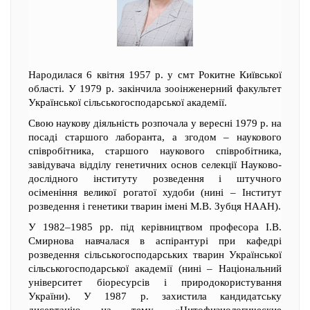
Народилася 6 квітня 1957 р. у смт Рокитне Київської
області. У 1979 р. закінчила зооінженерний факультет
Української сільськогосподарської академії.
Свою наукову діяльність розпочала у вересні 1979 р. на
посаді старшого лаборанта, а згодом – наукового
співробітника, старшого наукового співробітника,
завідувача відділу генетичних основ селекції Науково-
дослідного інституту розведення і штучного
осіменіння великої рогатої худоби (нині – Інститут
розведення і генетики тварин імені М.В. Зубця НААН).
У 1982–1985 рр. під керівництвом професора І.В.
Смирнова навчалася в аспірантурі при кафедрі
розведення сільськогосподарських тварин Української
сільськогосподарської академії (нині – Національний
університет біоресурсів і природокористування
України). У 1987 р. захистила кандидатську