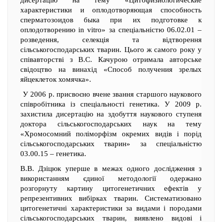
дисертацію на тему «Цитофизиологические
характеристики и оплодотворяющая способность
сперматозоидов быка при их подготовке к
оплодотворению in vitro» за спеціальністю 06.02.01 –
розведення, селекція та відтворення
сільськогосподарських тварин. Цього ж самого року у
співавторстві з В.С. Качурою отримала авторське
свідоцтво на винахід «Способ получения зрелых
яйцеклеток хомячка».
У 2006 р. присвоєно вчене звання старшого наукового
співробітника із спеціальності генетика. У 2009 р.
захистила дисертацію на здобуття наукового ступеня
доктора сільськогосподарських наук на тему
«Хромосомний поліморфізм окремих видів і порід
сільськогосподарських тварин» за спеціальністю
03.00.15 – генетика.
В.В. Дзіцюк уперше в межах одного дослідження з
використанням єдиної методології одержано
розгорнуту картину цитогенетичних ефектів у
репрезентивних вибірках тварин. Систематизовано
цитогенетичні характеристики за видами і породами
сільськогосподарських тварин, виявлено видові і