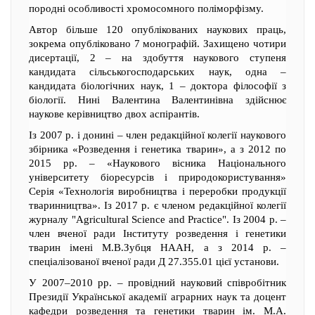
породні особливості хромосомного поліморфізму.
Автор більше 120 опублікованих наукових праць,
зокрема опубліковано 7 монографій. Захищено чотири
дисертації, 2 – на здобуття наукового ступеня
кандидата сільськогосподарських наук, одна –
кандидата біологічних наук, 1 – доктора філософії з
біології. Нині Валентина Валентинівна здійснює
наукове керівництво двох аспірантів.
Із 2007 р. і донині – член редакційної колегії наукового
збірника «Розведення і генетика тварин», а з 2012 по
2015 рр. – «Наукового вісника Національного
університету біоресурсів і природокористування»
Серія «Технологія виробництва і переробки продукції
тваринництва». Із 2017 р. є членом редакційної колегії
журналу "Agricultural Science and Practice". Із 2004 р. –
член вченої ради Інституту розведення і генетики
тварин імені М.В.Зубця НААН, а з 2014 р. –
спеціалізованої вченої ради Д 27.355.01 цієї установи.
У 2007–2010 рр. – провідний науковий співробітник
Президії Української академії аграрних наук та доцент
кафедри розведення та генетики тварин ім. М.А.