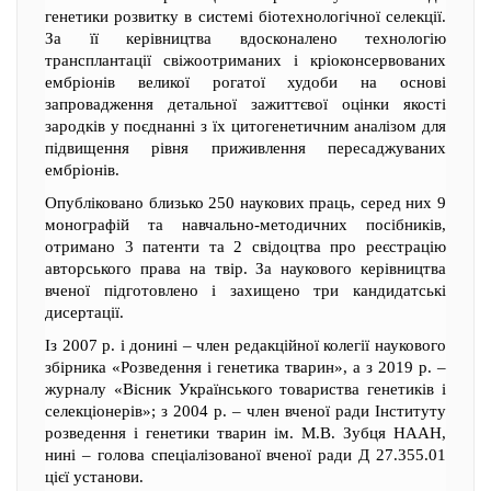
генетики розвитку в системі біотехнологічної селекції.
За її керівництва вдосконалено технологію
трансплантації свіжоотриманих і кріоконсервованих
ембріонів великої рогатої худоби на основі
запровадження детальної зажиттєвої оцінки якості
зародків у поєднанні з їх цитогенетичним аналізом для
підвищення рівня приживлення пересаджуваних
ембріонів.
Опубліковано близько 250 наукових праць, серед них 9
монографій та навчально-методичних посібників,
отримано 3 патенти та 2 свідоцтва про реєстрацію
авторського права на твір. За наукового керівництва
вченої підготовлено і захищено три кандидатські
дисертації.
Із 2007 р. і донині – член редакційної колегії наукового
збірника «Розведення і генетика тварин», а з 2019 р. –
журналу «Вісник Українського товариства генетиків і
селекціонерів»; з 2004 р. – член вченої ради Інституту
розведення і генетики тварин ім. М.В. Зубця НААН,
нині – голова спеціалізованої вченої ради Д 27.355.01
цієї установи.