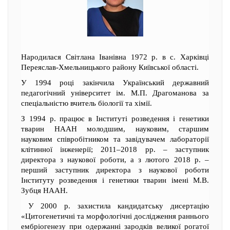
Народилася Світлана Іванівна 1972 р. в с. Харківці
Переяслав-Хмельницького району Київської області.
У 1994 році закінчила Український державний
педагогічний університет ім. М.П. Драгоманова за
спеціальністю вчитель біології та хімії.
З 1994 р. працює в Інституті розведення і генетики
тварин НААН молодшим, науковим, старшим
науковим співробітником та завідувачем лабораторії
клітинної інженерії; 2011–2018 рр. – заступник
директора з наукової роботи, а з лютого 2018 р. –
перший заступник директора з наукової роботи
Інституту розведення і генетики тварин імені М.В.
Зубця НААН.
У 2000 р. захистила кандидатську дисертацію
«Цитогенетичні та морфологічні дослідження раннього
ембріогенезу при одержанні зародків великої рогатої