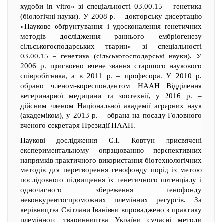
худоби in vitro» зі спеціальності 03.00.15 – генетика
(біологічні науки). У 2008 р. – докторську дисертацію
«Наукове обґрунтування і удосконалення генетичних
методів дослідження раннього ембріогенезу
сільськогосподарських тварин» зі спеціальності
03.00.15 – генетика (сільськогосподарські науки). У
2006 р. присвоєно вчене звання старшого наукового
співробітника, а в 2011 р. – професора. У 2010 р.
обрано членом-кореспондентом НААН Відділення
ветеринарної медицини та зоотехнії, у 2016 р. –
дійсним членом Національної академії аграрних наук
(академіком), у 2013 р. – обрана на посаду Головного
вченого секретаря Президії НААН.
Наукові дослідження С.І. Ковтун присвячені
експериментальному опрацюванню перспективних
напрямків практичного використання біотехнологічних
методів для перетворення генофонду порід із метою
послідовного підвищення їх генетичного потенціалу і
одночасного збереження генофонду
неконкурентоспроможних племінних ресурсів. За
керівництва Світлани Іванівни впроваджено в практику
племінного тваринництва України сучасні методи