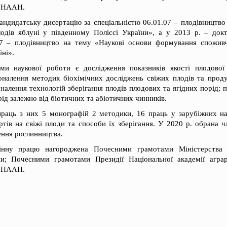
а НААН.
андидатську дисертацію за спеціальністю 06.01.07 – плодівництв
одів яблуні у південному Поліссі України», а у 2013 р. – док
07 – плодівництво на тему «Наукові основи формування спожив
їні».
 наукової роботи є дослідження показників якості плодової т
оналення методик біохімічних досліджень свіжих плодів та проду
налення технологій зберігання плодів плодових та ягідних порід; 
рід залежно від біотичних та абіотичних чинників.
раць з них 5 монографій 2 методики, 16 праць у зарубіжних н
ртів на свіжі плоди та способи їх зберігання. У 2020 р. обрана 
ння рослинництва.
інну працю нагороджена Почесними грамотами Міністерства 
ни; Почесними грамотами Президії Національної академії агра
а НААН.