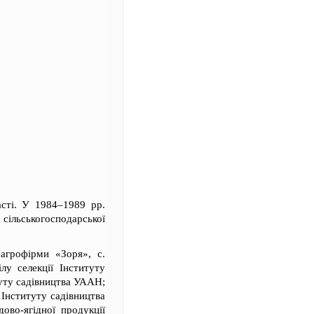
асті. У 1984–1989 рр.
 сільськогосподарської
агрофірми «Зоря», с.
лу селекції Інституту
туту садівництва УААН;
 Інституту садівництва
ово-ягідної продукції