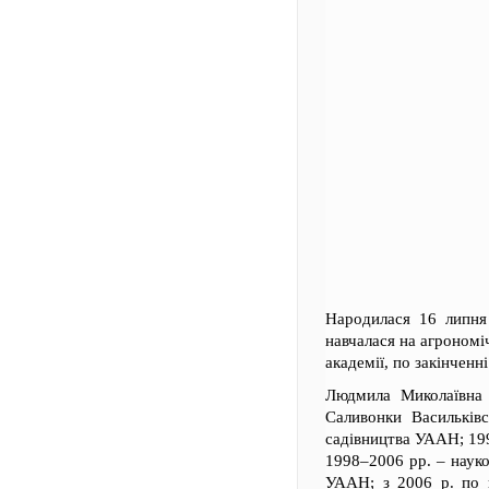
Народилася 16 липня 
навчалася на агрономі
академії, по закінченн
Людмила Миколаївна 
Саливонки Васильківс
садівництва УААН; 199
1998–2006 рр. – науко
УААН; з 2006 р. по н