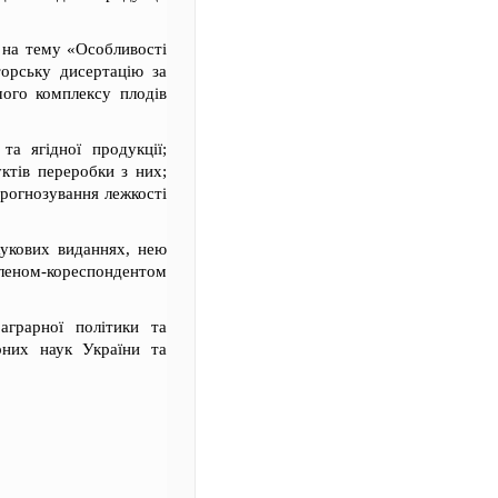
о на тему «Особливості
торську дисертацію за
чого комплексу плодів
а ягідної продукції;
ктів переробки з них;
прогнозування лежкості
аукових виданнях, нею
членом-кореспондентом
аграрної політики та
рних наук України та