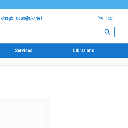
dnsgb_uaan@ukr.net
Укр
Eng
Services
Librarians