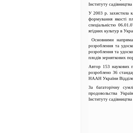
Інституту садівництв
У 2003 р. захистила к
формування якості пл
спеціальністю 06.01.
ягідних культур в Укра
Основними напрямами
розроблення та удоск
розроблення та удоско
плодів зерняткових по
Автор 153 наукових п
розроблено 36 станда
НААН України Відділе
За багаторічну сумл
продовольства Украї
Інституту садівництв