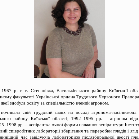
1967 р. в с. Степанівка, Васильківського району Київської обл
чному факультеті Української ордена Трудового Червоного Прапора
і якої здобула освіту за спеціальністю вчений агроном.
починала свій трудовий шлях на посаді агронома-насіннєвода 
ького району Київської області; 1992–1995 рр. – агроном відді
5–1998 рр. – аспірантка очної форми навчання аспірантури Інсти
вий співробітник лабораторії зберігання та переробки плодів і ягід
инішній час завідуюча лабораторією післязбиральної якості плод