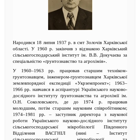
Народився 18 липня 1937 р. в смт Золочів Харківської
області. У 1960 р. закінчив з відзнакою Харківський
сільськогосподарський інститут ім. В.В. Докучаєва за
спеціальністю «ґрунтознавство та агрохімія».
У 1960–1963 рр. працював старшим техніком-
грунтознавцем, інженером-грунтознавцем Харківської
землевпорядної експедиції «Укрземпроект»; 1963–
1966 рр. навчався в аспірантурі Українського науково-
дослідного інституту ґрунтознавства та агрохімії ім.
О.Н. Соколовського, де до 1974 р. працював
молодшим, потім старшим науковим співробітником;
1974–1981 рр. – заступник директора з наукової
роботи Українського науково-дослідного інституту
сільськогосподарської мікробіології Південного
Відділення ВАСГНІЛ (нині – Інститут
сільськогосподарської мікробіології та