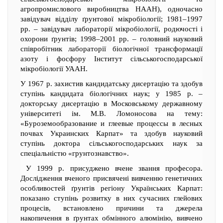
агропромислового виробництва НААН), одночасно
завідувач відділу ґрунтової мікробіології; 1981–1997
рр. – завідувач лабораторії мікробіології, родючості і
охорони ґрунтів; 1998–2001 рр. – головний науковий
співробітник лабораторії біологічної трансформації
азоту і фосфору Інститут сільськогосподарської
мікробіології УААН.
У 1967 р. захистив кандидатську дисертацію та здобув
ступінь кандидата біологічних наук; у 1985 р. –
докторську дисертацію в Московському державному
університеті ім. М.В. Ломоносова на тему:
«Буроземообразование и глеевые процессы в лесных
почвах Украинских Карпат» та здобув науковий
ступінь доктора сільськогосподарських наук за
спеціальністю «грунтознавство».
У 1999 р. присуджено вчене звання професора.
Дослідження вченого присвячені вивченню генетичних
особливостей ґрунтів регіону Українських Карпат:
показано ступінь розвитку в них сучасних глейових
процесів, встановлено причини та джерела
накопичення в ґрунтах обмінного алюмінію, вивчено