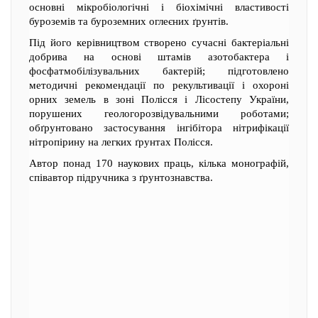
основні мікробіологічні і біохімічні властивості
буроземів та буроземних оглеєних ґрунтів.
Під його керівництвом створено сучасні бактеріальні
добрива на основі штамів азотобактера і
фосфатмобілізувальних бактерій; підготовлено
методичні рекомендації по рекультивації і охороні
орних земель в зоні Полісся і Лісостепу України,
порушених геологорозвідувальними роботами;
обґрунтовано застосування інгібітора нітрифікації
нітропірину на легких ґрунтах Полісся.
Автор понад 170 наукових праць, кілька монографій,
співавтор підручника з ґрунтознавства.