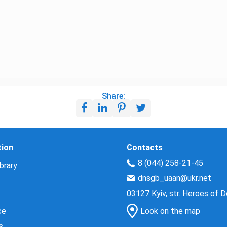
Share:
tion
Contacts
8 (044) 258-21-45
brary
dnsgb_uaan@ukr.net
03127 Kyiv, str. Heroes of 
ce
Look on the map
s