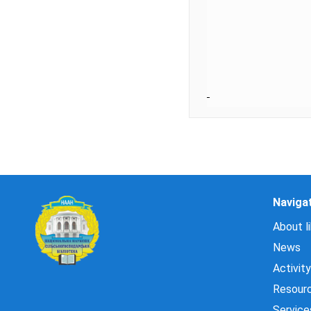
Naviga
About li
News
Activity
Resour
Service