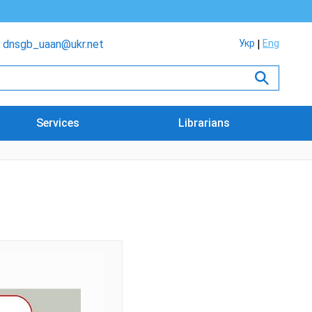
dnsgb_uaan@ukr.net
Укр
Eng
Services
Librarians