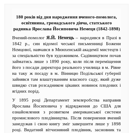
180 років від дня народження вченого-помолога,
освітянина, громадського діяча, статського
радника Ярослава Йосиповича Немеця (1842-1898)
Я.Й. Немець
Вчений-помолог
– народився в Празі в
1842 р., син відомої чеської письменниці Божени
Нємцової, навчався в Мюнхенській академії мистецтв і
за спеціальністю був художником. Садівництвом почав
займатись лише з 1890 року, коли після переміщення
його з посади директора реального училища в м. Рівне
на таку ж посаду в м. Вінницю Подільської губернії
зайнявся там влаштуванням власного саду, який дуже
швидко став розсадником цікавих новинок плодових і
ягідних порід.
У 1895 році Департамент землеробства направив
Ярослава Йосиповича у відрядження до США для
ознайомлення з розвитком американської системи
промислового плодівництва. Після повернення вчений
занедужав і свою книгу зміг завершити лише у 1898
році. Видатний вітчизняний плодівник, засновник та