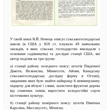
У своїй книзі Я.Й. Немець описує сільськогосподарські
школи (в США у XIX ст. існувало 49 навчальних
закладів, в яких сільське господарство викладали з
основами садівництва) та дослідні станції США, які
автор поділив на три групи:
а) станції району холодного поясу: штатів Південної
Дакоти, Вісконсіна, Міннесоти, Айови, Канадську
сільськогосподарську дослідну ферму в Оттаві),
завданням яких було знайти найкращу й невимерзаючу
підщепу для яблуні і сливи, захистити фруктові дерева
від сонячних опіків, виростити холодостійкі сорти
кісточкових культур;
б) станції району помірного поясу: штатів Північна
Кароліна, Массачусетс, Мічиган;