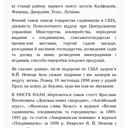
в) станції району жаркого поясу: штатів Каліфорнія,
Флорида, Джорджія, Техас, Луїзіана.
Вчений також описав товариства садівництва в США,
діяльність Помологічного відділу при Центральному
управлінні Міністерства землеробства, періодичні
видання з плодівництва, сільськогосподарські і
промислові виставки, торгові садові заклади,
розсадники й насіннєві господарства, розведення садів
та догляд за ними, розведення виноградників і
ягідників, способи переробки плодової продукції.
Як сказано раніше, після подорожі по США здоров’я
В.Й. Немеця було сильно підірване і він захворів на
недугу легень. Помер 18 листопада 1898 року у рідній
Празі, на шляху до Берліна, куди він їхав на лікування.
В ННСГБ НААН зберігаються також статті Ярослава
Йосиповича «Декілька нових смородин», «Англійський
агрус», «Японська слива Кельсі» в журналі «Вісник
садівництва, плодівництва та городництва» за 1889-
1891 рр. та стаття «Американські новинки» в журналі
«Плодівництво» за 1890 р. Некролог Я. Й. Немеця з