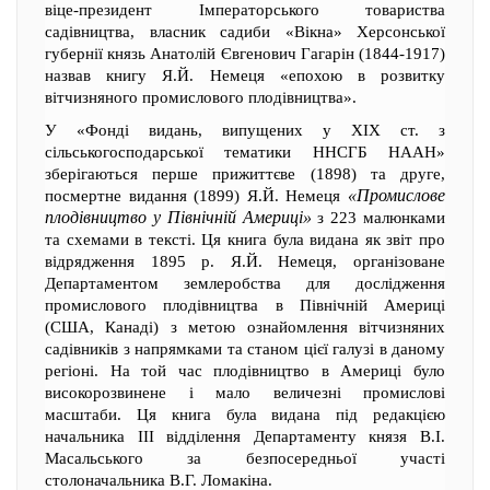
віце-президент Імператорського товариства
садівництва, власник садиби «Вікна» Херсонської
губернії князь Анатолій Євгенович Гагарін (1844-1917)
назвав книгу Я.Й. Немеця «епохою в розвитку
вітчизняного промислового плодівництва».
У «Фонді видань, випущених у XIX ст. з
сільськогосподарської тематики ННСГБ НААН»
зберігаються перше прижиттєве (1898) та друге,
«Промислове
посмертне видання (1899) Я.Й. Немеця
плодівництво у Північній Америці»
з 223 малюнками
та схемами в тексті. Ця книга була видана як звіт про
відрядження 1895 р. Я.Й. Немеця, організоване
Департаментом землеробства для дослідження
промислового плодівництва в Північній Америці
(США, Канаді) з метою ознайомлення вітчизняних
садівників з напрямками та станом цієї галузі в даному
регіоні. На той час плодівництво в Америці було
високорозвинене і мало величезні промислові
масштаби. Ця книга була видана під редакцією
начальника ІІІ відділення Департаменту князя В.І.
Масальського за безпосередньої участі
столоначальника В.Г. Ломакіна.