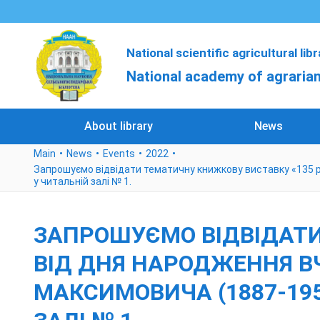
National scientific agricultural lib
National academy of agrarian
About library
News
Main
News
Events
2022
Запрошуємо відвідати тематичну книжкову виставку «135 р
у читальній залі № 1.
ЗАПРОШУЄМО ВІДВІДАТИ
ВІД ДНЯ НАРОДЖЕННЯ ВЧ
МАКСИМОВИЧА (1887-19