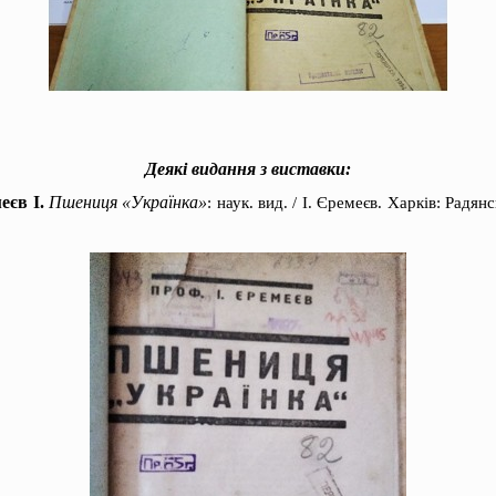
Деякі видання з виставки:
еєв І.
Пшениця «Українка»
: наук. вид. / І. Єремеєв. Харків: Радя