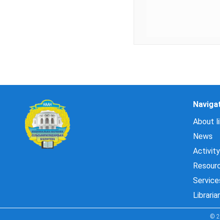
Naviga
About li
News
Activity
Resour
Service
Libraria
© 2