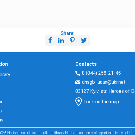
Share:
tion
Contacts
8 (044) 258-21-45
brary
dnsgb_uaan@ukr.net
03127 Kyiv, str. Heroes of 
ce
Look on the map
s
ns
026 National scientific agricultural library National academy of agrarian sciences of Ukr