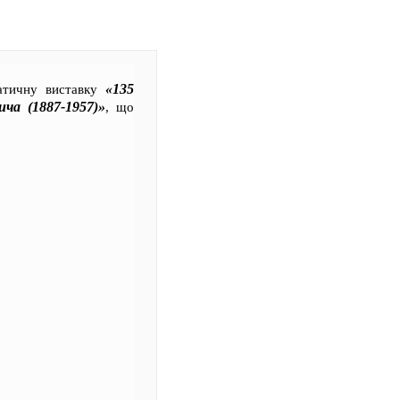
«135
матичну виставку
ича (1887-1957)»
, що