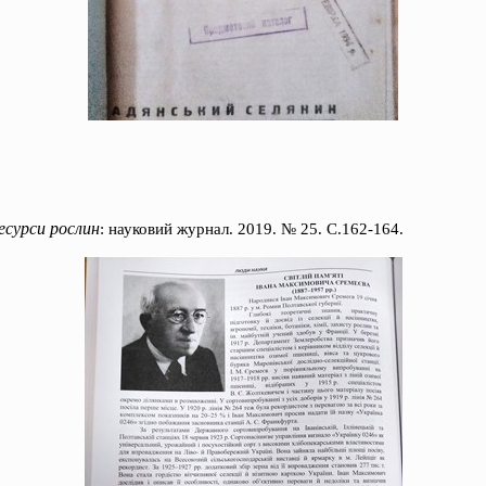
есурси рослин
: науковий журнал. 2019. № 25. С.162-164.