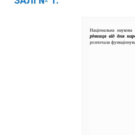
ЗАЛІ № 1.
Національна наукова
річниця від дня нар
розпочала функціонува