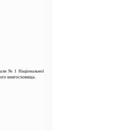
зали № 1 Національної
ного книгосховища.