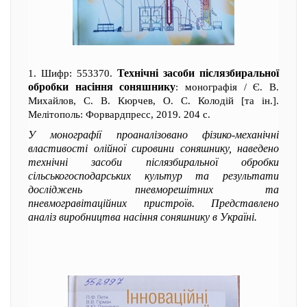
Технічні засоби післязбиральної
1. Шифр: 553370.
обробки насіння соняшнику
: монографія / Є. В.
Михайлов, С. В. Кюрчев, О. С. Колодій [та ін.].
Мелітополь: Форвардпресс, 2019. 204 с.
У монографії проаналізовано фізико-механічні
властивості олійної сировини соняшнику, наведено
технічні засоби післязбиральної обробки
сільськогосподарських культур та результати
досліджень пневморешітних та
пневмогравітаційних пристроїв. Представлено
аналіз виробництва насіння соняшнику в Україні.