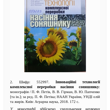
Інноваційні технології
2. Шифр: 552997.
комплексної переробки насіння соняшнику
:
монографія / П. Ф. Петік, В. В. Гірман, В. Ю. Папченко
[та ін.]; за ред. П. Ф. Петіка; НААН України, УНДІ олій
та жирів. Київ: Аграрна наука, 2018. 172 с.
У монографії здійснено узагальнення наукових