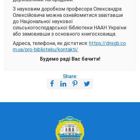
З науковим доробком професора Олександра
Олексійовича можна ознайомитися завітавши
до Національної наукової
сільськогосподарської бібліотеки НААН України
або замовивши з основного книгосховища.
Адреса, телефони, як дістатися:
https://dnsgb.co
m.ua/pro-biblioteku/kontakti/
Будемо раді Вас бачити!
Share: