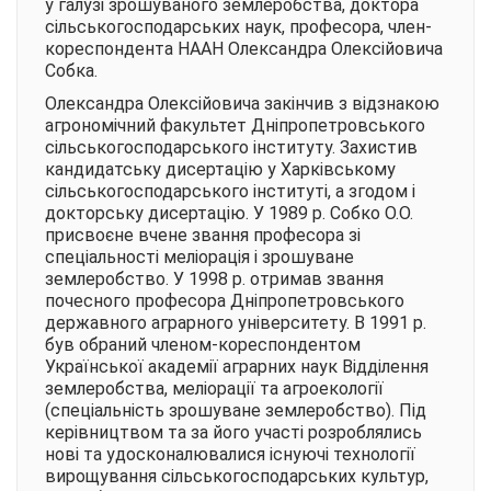
у галузі зрошуваного землеробства, доктора
сільськогосподарських наук, професора, член-
кореспондента НААН Олександра Олексійовича
Собка.
Олександра Олексійовича закінчив з відзнакою
агрономічний факультет Дніпропетровського
сільськогосподарського інституту. Захистив
кандидатську дисертацію у Харківському
сільськогосподарського інституті, а згодом і
докторську дисертацію. У 1989 р. Собко О.О.
присвоєне вчене звання професора зі
спеціальності меліорація і зрошуване
землеробство. У 1998 р. отримав звання
почесного професора Дніпропетровського
державного аграрного університету. В 1991 р.
був обраний членом-кореспондентом
Української академії аграрних наук Відділення
землеробства, меліорації та агроекології
(спеціальність зрошуване землеробство). Під
керівництвом та за його участі розроблялись
нові та удосконалювалися існуючі технології
вирощування сільськогосподарських культур,