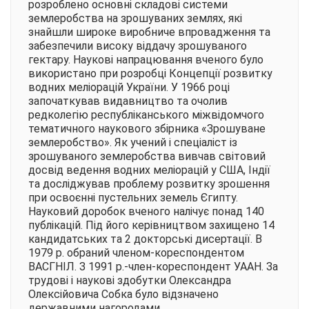
розроблено основні складові системи
землеробства на зрошуваних землях, які
знайшли широке виробниче впровадження та
забезпечили високу віддачу зрошуваного
гектару. Наукові напрацювання вченого було
використано при розробці Концепції розвитку
водних меліорацій України. У 1966 році
започаткував видавництво та очолив
редколегію республіканського міжвідомчого
тематичного наукового збірника «Зрошуване
землеробство». Як учений і спеціаліст із
зрошуваного землеробства вивчав світовий
досвід ведення водних меліорацій у США, Індії
та досліджував проблему розвитку зрошення
при освоєнні пустельних земель Єгипту.
Науковий доробок вченого налічує понад 140
публікацій. Під його керівництвом захищено 14
кандидатських та 2 докторські дисертації. В
1979 р. обраний членом-кореспондентом
ВАСГНІЛ. З 1991 р.-член-кореспондент УААН. За
трудові і наукові здобутки Олександра
Олексійовича Собка було відзначено
державними нагородами.