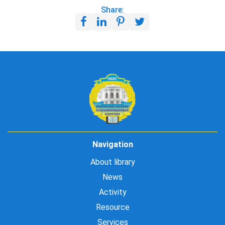
Share:
Navigation
About library
News
Activity
Resource
Services