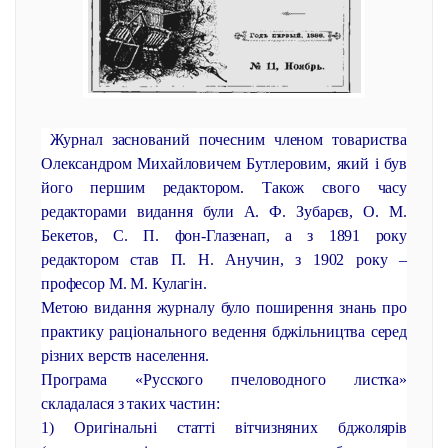
Журнал заснований почесним членом товариства
Олександром Михайловичем Бутлеровим, який і був
його першим редактором. Також свого часу
редакторами видання були А. Ф. Зубарєв, О. М.
Бекетов, С. П. фон-Глазенап, а з 1891 року
редактором став П. Н. Анучин, з 1902 року –
професор М. М. Кулагін.
Метою видання журналу було поширення знань про
практику раціонального ведення бджільництва серед
різних верств населення.
Програма «Русского пчеловодного листка»
складалася з таких частин:
1) Оригінальні статті вітчизняних бджолярів