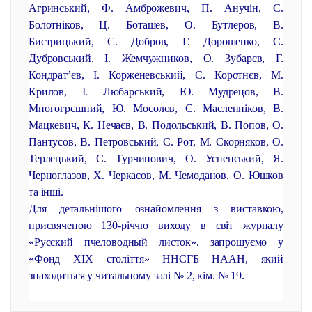
Агринський, Ф. Амброжевич, П. Анучін, С.
Болотніков, Ц. Боташев, О. Бутлеров, В.
Бистрицький, С. Добров, Г. Дорошенко, С.
Дубровський, І. Жемчужников, О. Зубарєв, Г.
Кондрат’єв, І. Корженевський, С. Коротнєв, М.
Крилов, І. Любарський, Ю. Мудрецов, В.
Многогрєшний, Ю. Мосолов, С. Масленніков, В.
Мацкевич, К. Нечаєв, В. Подольський, В. Попов, О.
Пантусов, В. Петровський, С. Рот, М. Скорняков, О.
Терлецький, С. Турчинович, О. Успенський, Я.
Черноглазов, Х. Черкасов, М. Чемоданов, О. Юшков
та інші.
Для детальнішого ознайомлення з виставкою,
присвяченою 130-річчю виходу в світ журналу
«Русский пчеловодный листок», запрошуємо у
«Фонд ХІХ століття» ННСГБ НААН, який
знаходиться у читальному залі № 2, кім. № 19.