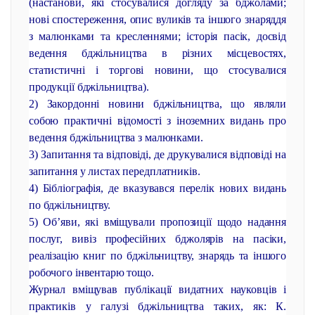
(настанови, які стосувалися догляду за бджолами;
нові спостереження, опис вуликів та іншого знаряддя
з малюнками та кресленнями; історія пасік, досвід
ведення бджільництва в різних місцевостях,
статистичні і торгові новини, що стосувалися
продукції бджільництва).
2) Закордонні новини бджільництва, що являли
собою практичні відомості з іноземних видань про
ведення бджільництва з малюнками.
3) Запитання та відповіді, де друкувалися відповіді на
запитання у листах передплатників.
4) Бібліографія, де вказувався перелік нових видань
по бджільництву.
5) Об’яви, які вміщували пропозиції щодо надання
послуг, вивіз професійних бджолярів на пасіки,
реалізацію книг по бджільництву, знарядь та іншого
робочого інвентарю тощо.
Журнал вміщував публікації видатних науковців і
практиків у галузі бджільництва таких, як: К.