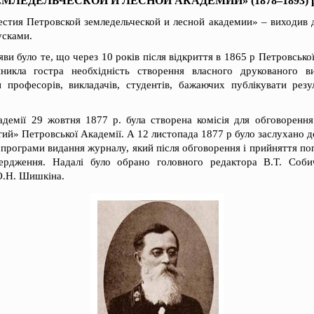
ЕМЛЕДЕЛЬЧЕСКОЙ И ЛЕСНОЙ АКАДЕМИИ» (1878–1893) р
стия Петровской земледельческой и лесной академии» – виходив 
пусками.
и було те, що через 10 років після відкриття в 1865 р Петровської
виникла гостра необхідність створення власного друкованого в
 професорів, викладачів, студентів, бажаючих публікувати резу
адемії 29 жовтня 1877 р. була створена комісія для обговоренн
й» Петровської Академії. А 12 листопада 1877 р було заслухано доп
програми видання журналу, який після обговорення і прийняття по
вердження. Надалі було обрано головного редактора В.Т. Собич
О.Н. Шишкіна.