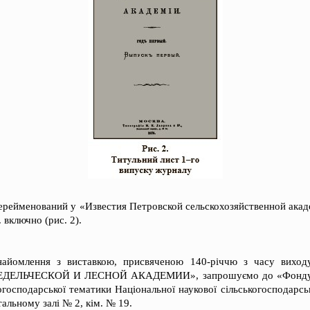
ерейменований у «Известия Петровской сельскохозяйственной акад
 включно (рис. 2).
найомлення з виставкою, присвяченою 140-річчю з часу вих
ЕЛЬЧЕСКОЙ И ЛЕСНОЙ АКАДЕМИИ», запрошуємо до «Фонду в
когосподарської тематики Національної наукової сільськогосподарс
тальному залі № 2, кім. № 19.