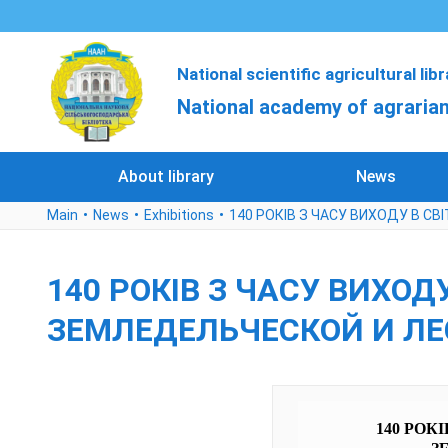
National scientific agricultural lib
National academy of agrarian
About library
News
Main
News
Exhibitions
140 РОКІВ З ЧАСУ ВИХОДУ В С
140 РОКІВ З ЧАСУ ВИХО
ЗЕМЛЕДЕЛЬЧЕСКОЙ И ЛЕС
140 РОК