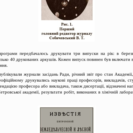
програми передбачалось друкувати три випуски на рік: в березн
зько 40 друкованих аркушів. Кожен випуск повинен був включати ві
ння.
публікували журнали засідань Ради, річний звіт про стан Академії
еофіційному друкувались наукові праці професорів, викладачів, ст
ендацією професора або викладача, також дисертації, відзначені н
етровської академії, результати робіт, виконаних в хімічній лабор