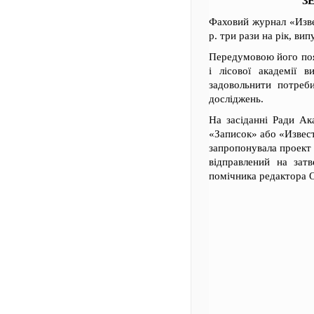
З
Фаховий журнал «Изве
р. три рази на рік, ви
Передумовою його появ
і лісової академії 
задовольнити потреби
досліджень.
На засіданні Ради Ак
«Записок» або «Извести
запропонувала проект 
відправлений на зат
помічника редактора 