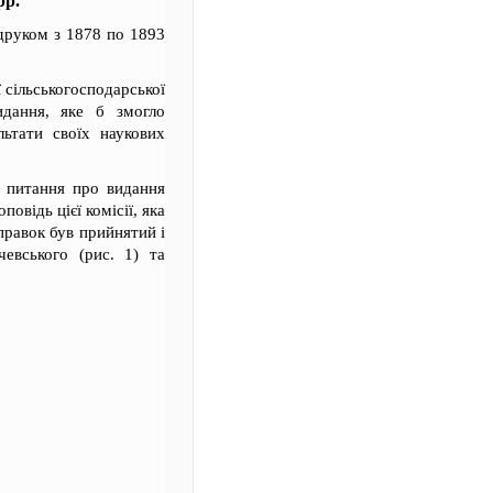
р.
друком з 1878 по 1893
 сільськогосподарської
идання, яке б змогло
льтати своїх наукових
я питання про видання
овідь цієї комісії, яка
правок був прийнятий і
евського (рис. 1) та