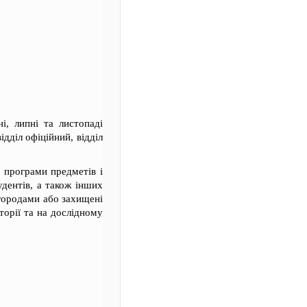
і, липні та листопаді
дділ офіційний, відділ
, програми предметів і
удентів, а також інших
агородами або захищені
аторії та на дослідному