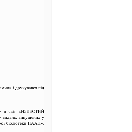
емии» і друкувався під
оду в світ «ИЗВЕСТИЙ
идань, випущених у
ької бібліотеки НААН»,