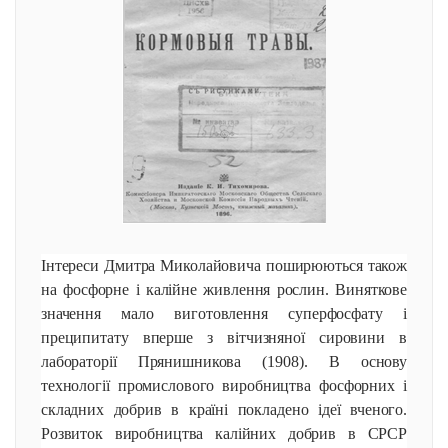
Інтереси Дмитра Миколайовича поширюються також
на фосфорне і калійне живлення рослин. Виняткове
значення мало виготовлення суперфосфату і
преципитату вперше з вітчизняної сировини в
лабораторії Прянишникова (1908). В основу
технології промислового виробництва фосфорних і
складних добрив в країні покладено ідеї вченого.
Розвиток виробництва калійних добрив в СРСР