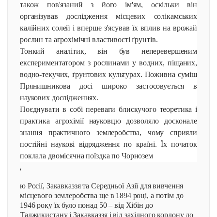
також пов'язаний з його ім'ям, оскільки він
організував дослідження місцевих солікамських
калійних солей і вперше з'ясував їх вплив на врожай
рослин та агрохімічні властивості ґрунтів.
Тонкий аналітик, він був неперевершеним
експериментатором з рослинами у водних, піщаних,
водно-текучих, ґрунтових культурах. Поживна суміш
Прянишникова досі широко застосовується в
наукових дослідженнях.
Поєднувати в собі переваги блискучого теоретика і
практика агрохімії науковцю дозволяло досконале
знання практичного землеробства, чому сприяли
постійні наукові відрядження по країні. Їх початок
поклала двомісячна поїздка по Чорнозем
'
ю Росії, Закавказзя та Середньої Азії для вивчення
місцевого землеробства ще в 1894 році, а потім до
1946 року їх було понад 50 – від Хібін до
Таджикистану і Закавказзя і від західного кордону до