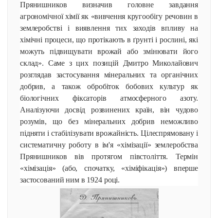
Прянишников визначив головне завдання
агрономічної хімії як «вивчення кругообігу речовин в
землеробстві і виявлення тих заходів впливу на
хімічні процеси, що протікають в ґрунті і рослині, які
можуть підвищувати врожай або змінювати його
склад». Саме з цих позицій Дмитро Миколайович
розглядав застосування мінеральних та органічних
добрив, а також обробіток бобових культур як
біологічних фіксаторів атмосферного азоту.
Аналізуючи досвід розвинених країн, він чудово
розумів, що без мінеральних добрив неможливо
підняти і стабілізувати врожайність. Цілеспрямовану і
систематичну роботу в ім'я «хімізації» землеробства
Прянишников вів протягом півстоліття. Термін
«хімізація» (або, спочатку, «хіміфікація») вперше
застосований ним в 1924 році.