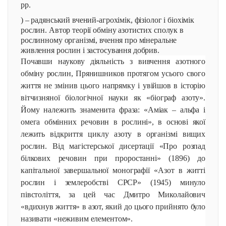
рр.
) – радянський вчений-агрохімік, фізіолог і біохімік
рослин. Автор теорії обміну азотистих сполук в
рослинному організмі, вчення про мінеральне
живлення рослин і застосування добрив.
Почавши наукову діяльність з вивчення азотного
обміну рослин, Прянишников протягом усього свого
життя не змінив цього напрямку і увійшов в історію
вітчизняної біологічної науки як «біограф азоту».
Йому належить знаменита фраза: «Аміак – альфа і
омега обмінних речовин в рослині», в основі якої
лежить відкриття циклу азоту в організмі вищих
рослин. Від магістерської дисертації «Про розпад
білкових речовин при проростанні» (1896) до
капітальної завершальної монографії «Азот в житті
рослин і землеробстві СРСР» (1945) минуло
півстоліття, за цей час Дмитро Миколайович
«вдихнув життя» в азот, який до цього прийнято було
називати «неживим елементом».