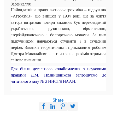
Забайкалля.
Найвидатніша праця вченого-агрохіміка – підручник
«Агрохімія», що вийшов у 1934 році, ще за життя
автора витримав чотири видання, був перекладений
українською, грузинською, вірменською,
азербайджанською і болгарською мовами. За цим
підручником навчаються студенти і в сучасний
період. Завдяки теоретичним і прикладним роботам
Дмитра Миколайовича вітчизняна агрохімія отримала
світове визнання.
Для більш детального ознайомлення з науковими
працями Д.М. Прянишникова запрошуємо до
читального залу № 2 ННСГБ НААН.
Share: